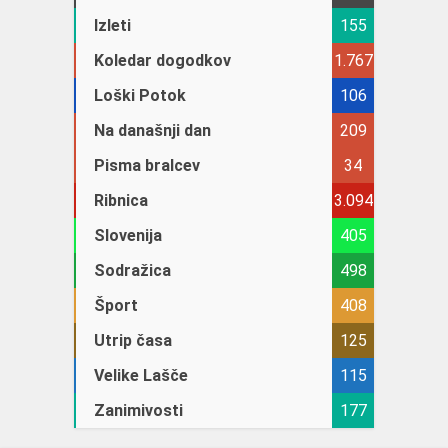
Izleti
155
Koledar dogodkov
1.767
Loški Potok
106
Na današnji dan
209
Pisma bralcev
34
Ribnica
3.094
Slovenija
405
Sodražica
498
Šport
408
Utrip časa
125
Velike Lašče
115
Zanimivosti
177