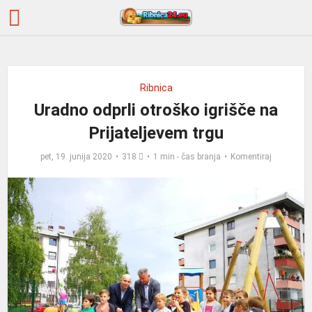
Ribnica
Uradno odprli otroško igrišče na
Prijateljevem trgu
pet, 19. junija 2020
318
1 min - čas branja
Komentiraj