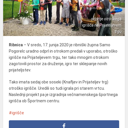
odprtje otroškega
igrišča na Prijateljevem
trgu
Ribnica
– V sredo, 17. junija 2020 je ribniški župna Samo
Pogorelc uradno odprl in otrokom predali v uporabo, otroško
igrišče na Prijateljevem trgu, ter tako mnogim otrokom
zagotovili prostor za druženje, igro ter sklepanje novih
prijateljstev.
Tako imata sedaj obe soseki (Knafljev in Prijateljev trg)
otroško igrišče. Uredili so tudi igrala pri starem vrtcu.
Naslednji projekt pa je izgradnja večnamenskega športnega
igrišča ob Športnem centru.
igrišče