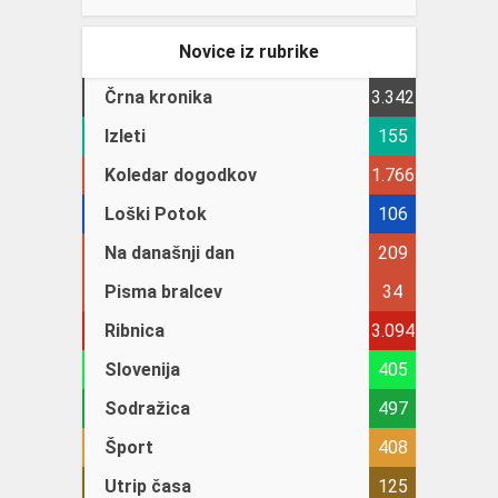
Novice iz rubrike
Črna kronika
3.342
Izleti
155
Koledar dogodkov
1.766
Loški Potok
106
Na današnji dan
209
Pisma bralcev
34
Ribnica
3.094
Slovenija
405
Sodražica
497
Šport
408
Utrip časa
125