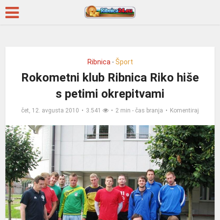
Ribnica
Šport
•
Rokometni klub Ribnica Riko hiše
s petimi okrepitvami
čet, 12. avgusta 2010
3.541
2 min - čas branja
Komentiraj