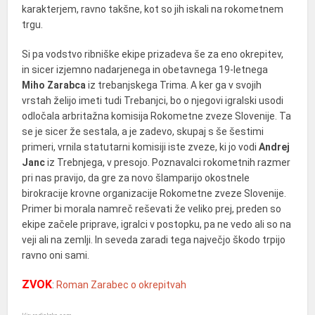
karakterjem, ravno takšne, kot so jih iskali na rokometnem
trgu.
Si pa vodstvo ribniške ekipe prizadeva še za eno okrepitev,
in sicer izjemno nadarjenega in obetavnega 19-letnega
Miho Zarabca
iz trebanjskega Trima. A ker ga v svojih
vrstah želijo imeti tudi Trebanjci, bo o njegovi igralski usodi
odločala arbritažna komisija Rokometne zveze Slovenije. Ta
se je sicer že sestala, a je zadevo, skupaj s še šestimi
primeri, vrnila statutarni komisiji iste zveze, ki jo vodi
Andrej
Janc
iz Trebnjega, v presojo. Poznavalci rokometnih razmer
pri nas pravijo, da gre za novo šlamparijo okostnele
birokracije krovne organizacije Rokometne zveze Slovenije.
Primer bi morala namreč reševati že veliko prej, preden so
ekipe začele priprave, igralci v postopku, pa ne vedo ali so na
veji ali na zemlji. In seveda zaradi tega največjo škodo trpijo
ravno oni sami.
ZVOK
:
Roman Zarabec o okrepitvah