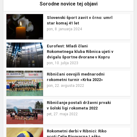
Sorodne novice tej objavi
Slovenski šport zavit v črno: umrl
star komaj 41 let
pon, 8. januarja 2024
Eurofest: Mladi člani
Rokometnega kluba Ribnica ujeti v
dvigalu športne dvorane v Kopru
pon, 10. julija 2023
Ribničani osvojili mednarodni
rokometni turnir »Krka 2022«
pon, 22. avgusta 2022
Ribničanje postali državni prvaki
v šolski ligi rokometa 2022
pet, 27. maja 2022
Rokometni derbi v Ribnici: Riko
proti Celje Pivovarna Laško