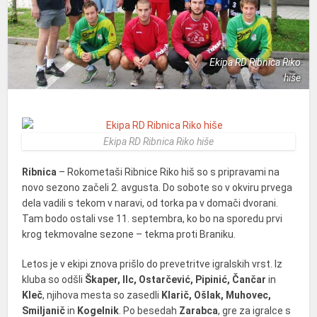
Ekipa RD Ribnica Riko
hiše
Ekipa RD Ribnica Riko hiše
Ribnica
– Rokometaši Ribnice Riko hiš so s pripravami na
novo sezono začeli 2. avgusta. Do sobote so v okviru prvega
dela vadili s tekom v naravi, od torka pa v domači dvorani.
Tam bodo ostali vse 11. septembra, ko bo na sporedu prvi
krog tekmovalne sezone – tekma proti Braniku.
Letos je v ekipi znova prišlo do prevetritve igralskih vrst. Iz
kluba so odšli
Škaper, Ilc, Ostarčević, Pipinić, Čančar
in
Kleč
, njihova mesta so zasedli
Klarič, Ošlak, Muhovec,
Smiljanič
in
Kogelnik
. Po besedah
Zarabca
, gre za igralce s