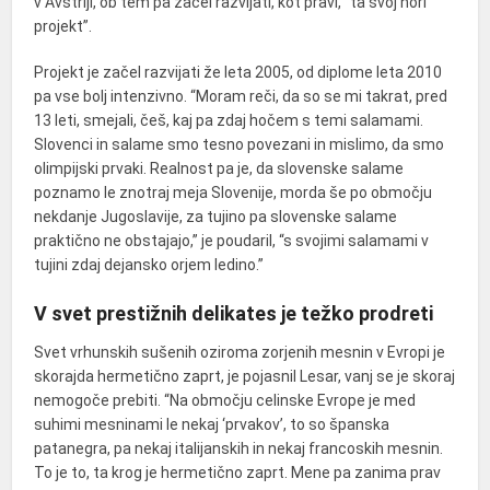
v Avstriji, ob tem pa začel razvijati, kot pravi, “ta svoj nori
projekt”.
Projekt je začel razvijati že leta 2005, od diplome leta 2010
pa vse bolj intenzivno. “Moram reči, da so se mi takrat, pred
13 leti, smejali, češ, kaj pa zdaj hočem s temi salamami.
Slovenci in salame smo tesno povezani in mislimo, da smo
olimpijski prvaki. Realnost pa je, da slovenske salame
poznamo le znotraj meja Slovenije, morda še po območju
nekdanje Jugoslavije, za tujino pa slovenske salame
praktično ne obstajajo,” je poudaril, “s svojimi salamami v
tujini zdaj dejansko orjem ledino.”
V svet prestižnih delikates je težko prodreti
Svet vrhunskih sušenih oziroma zorjenih mesnin v Evropi je
skorajda hermetično zaprt, je pojasnil Lesar, vanj se je skoraj
nemogoče prebiti. “Na območju celinske Evrope je med
suhimi mesninami le nekaj ‘prvakov’, to so španska
patanegra, pa nekaj italijanskih in nekaj francoskih mesnin.
To je to, ta krog je hermetično zaprt. Mene pa zanima prav