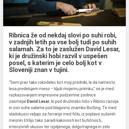
Ribnica že od nekdaj slovi po suhi robi,
v zadnjih letih pa vse bolj tudi po suhih
salamah. Za to je zaslužen David Lesar,
ki je družinski hobi razvil v uspešen
posel, s katerim je celo bolj kot v
Sloveniji znan v tujini.
“Sem prav tako rokodelec kot moji predniki, le da namesto
lesa predelujem meso – kljub mojemu priimku,” se je med
razkazovanjem impresivne podzemne zorilnice
zasmejal
David Lesar
, ki pod družinsko hišo v Ribnici razvija
in zori suhe salame pod blagovno znamko BioSing. Te med
sladokusci veljajo za ferrarije med fički, iz poplave sušenih
mesnin štrlijo tako zaradi kakovosti kot butičnosti,
intenzivnih okusov ter izpiljenega, dolgotrajnega in zelo