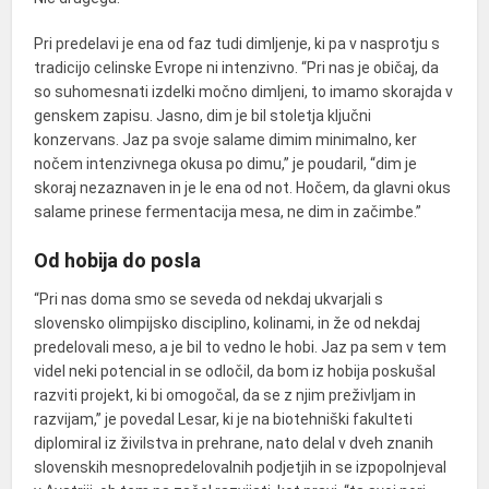
Pri predelavi je ena od faz tudi dimljenje, ki pa v nasprotju s
tradicijo celinske Evrope ni intenzivno. “Pri nas je običaj, da
so suhomesnati izdelki močno dimljeni, to imamo skorajda v
genskem zapisu. Jasno, dim je bil stoletja ključni
konzervans. Jaz pa svoje salame dimim minimalno, ker
nočem intenzivnega okusa po dimu,” je poudaril, “dim je
skoraj nezaznaven in je le ena od not. Hočem, da glavni okus
salame prinese fermentacija mesa, ne dim in začimbe.”
Od hobija do posla
“Pri nas doma smo se seveda od nekdaj ukvarjali s
slovensko olimpijsko disciplino, kolinami, in že od nekdaj
predelovali meso, a je bil to vedno le hobi. Jaz pa sem v tem
videl neki potencial in se odločil, da bom iz hobija poskušal
razviti projekt, ki bi omogočal, da se z njim preživljam in
razvijam,” je povedal Lesar, ki je na biotehniški fakulteti
diplomiral iz živilstva in prehrane, nato delal v dveh znanih
slovenskih mesnopredelovalnih podjetjih in se izpopolnjeval