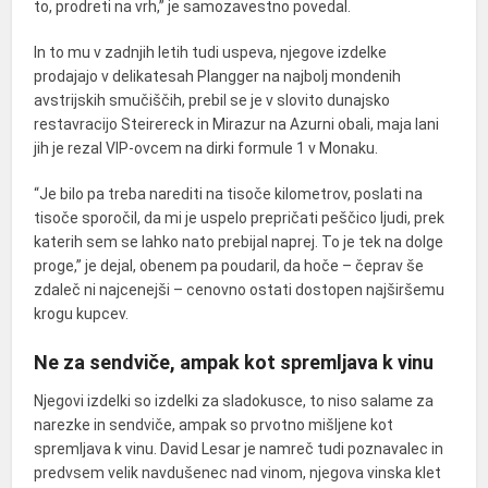
to, prodreti na vrh,” je samozavestno povedal.
In to mu v zadnjih letih tudi uspeva, njegove izdelke
prodajajo v delikatesah Plangger na najbolj mondenih
avstrijskih smučiščih, prebil se je v slovito dunajsko
restavracijo Steirereck in Mirazur na Azurni obali, maja lani
jih je rezal VIP-ovcem na dirki formule 1 v Monaku.
“Je bilo pa treba narediti na tisoče kilometrov, poslati na
tisoče sporočil, da mi je uspelo prepričati peščico ljudi, prek
katerih sem se lahko nato prebijal naprej. To je tek na dolge
proge,” je dejal, obenem pa poudaril, da hoče – čeprav še
zdaleč ni najcenejši – cenovno ostati dostopen najširšemu
krogu kupcev.
Ne za sendviče, ampak kot spremljava k vinu
Njegovi izdelki so izdelki za sladokusce, to niso salame za
narezke in sendviče, ampak so prvotno mišljene kot
spremljava k vinu. David Lesar je namreč tudi poznavalec in
predvsem velik navdušenec nad vinom, njegova vinska klet