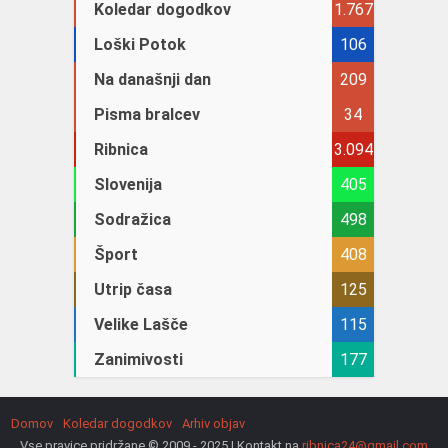
Koledar dogodkov
1.767
Loški Potok
106
Na današnji dan
209
Pisma bralcev
34
Ribnica
3.094
Slovenija
405
Sodražica
498
Šport
408
Utrip časa
125
Velike Lašče
115
Zanimivosti
177
Domov
Koledar dogodkov
Arhiv objav
Vse pravice pridržane © 2009 - 2025 | Kontakt na
ribnica24@gmail.com