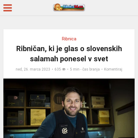
Ribnica
Ribničan, ki je glas o slovenskih
salamah ponesel v svet
ned, 26. marca 2023
635
5 min - čas branja
Komentiraj