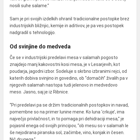
nosili suhe salame.”
Sam je pri svojih izdelkih ohranil tradicionalne postopke brez
industrijskih bližnjic, kemije in aditivov, je pa ves postopek
nadgradil s tehnologijo.
Od svinjine do medveda
Če se v industrijski predelavi mesa v salamah pogosto
znajdejo manj kakovostni kosi mesa, je v Lesarjevih, kot
poudarja, jagodni izbor. Sodeluje s skrbno izbranimi rejci, od
katerih dobiva svinjino in govedino, ob “domačih” živalih pa v
njegovih salamah nastopa tudi jelenovo in medvedovo
meso. Jasno, saj je iz Ribnice.
“Pri predelavi pa se držim tradicionalnih postopkov in navad,
pomembne so na primer lunine mene. Ko luna ‘crkuje’, ima
največjo privlačnost, in to pomaga pri dehidraciji mesa,” je
pojasnil enega od svojih principov, “ob mesu so v salamah le
še nejodirana piranska sol, začimbe, vino, konjak in česen.
Nič drugega.”