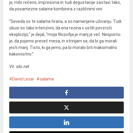
je, milo rečeno, impresivna in tudi degustacije zastavi tako,
da posamezne salame kombinira z različnimi vini.
“Seveda so te salame hrana, a so namenjene uživanju. Tudi
okusi so tako intenzivni, da ena rezina v ustih povzroči
eksplozijo,” je dejal, “moja filozofija je manj je več. Nesporno
je, da pojemo preveč mesa, in strinjam se, da bi ga morali
jesti manj. Tisto, ki ga jemo, pa bi moralo biti maksimalno
kakovostno.”
Vir: silo.net
David Lesar
salama