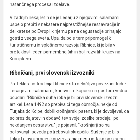
natančnega procesa izdelave.
V zadnjih nekaj letih se je Lesarju z njegovimi salamami
uspelo prebiti v nekatere najprestižnejše restavracije in
delikatese po Evropi, k njemu pa na degustacije prihajajo
gosti z vsega sveta. Upa, da bo s tem pripomogel k
turističnemu in splošnemu razvoju Ribnice, ki je bila v
preteklosti eden pomembnejših in bolj razvitih krajev na
Kranjskem.
Ribničani, prvi slovenski izvozniki
Preteklost in tradicija Ribnice sta neločljivo povezani tudi z
Lesarjevimi salamami, kar svojim kupcem in gostom vedno
poudari. “Ribniška suha roba je bil prvi slovenski izvozni
artikel. Leta 1492 so prebivalci tega območja, nekje od
Turjaka do Kolpe, dobili krošnjarski patent, ki je dovoljeval, da
so brez dajatev in obdavčitev svoje izdelke prodajali po
nekdanjem cesarstvu,” je pojasnil, “krošnjarji so na
potovanjih seveda potrebovali okrepčilo. Sušenje je bilo
takrat glavni proces konzerviranja mesa in tako so s seboj