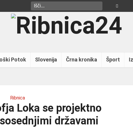
oški Potok
Slovenija
Črna kronika
Šport
Iz
Ribnica
ofja Loka se projektno
 sosednjimi državami