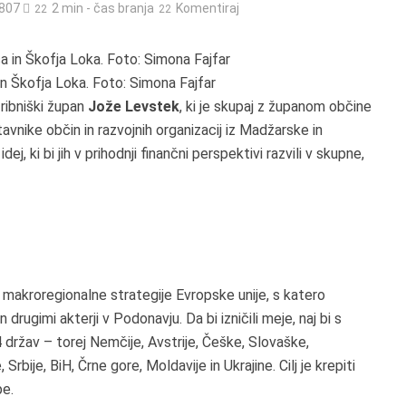
807
2 min - čas branja
Komentiraj
in Škofja Loka. Foto: Simona Fajfar
ribniški župan
Jože Levstek
, ki je skupaj z županom občine
tavnike občin in razvojnih organizacij iz Madžarske in
j, ki bi jih v prihodnji finančni perspektivi razvili v skupne,
iz makroregionalne strategije Evropske unije, s katero
rugimi akterji v Podonavju. Da bi izničili meje, naj bi s
držav – torej Nemčije, Avstrije, Češke, Slovaške,
rbije, BiH, Črne gore, Moldavije in Ukrajine. Cilj je krepiti
pe.