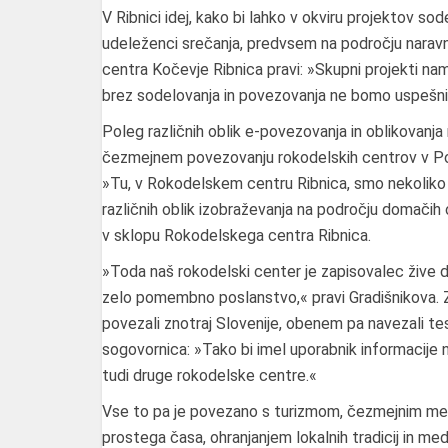
V Ribnici idej, kako bi lahko v okviru projektov sodel
udeleženci srečanja, predvsem na področju naravn
centra Kočevje Ribnica pravi: »Skupni projekti nam
brez sodelovanja in povezovanja ne bomo uspešni 
Poleg različnih oblik e-povezovanja in oblikovanja r
čezmejnem povezovanju rokodelskih centrov v Podona
»Tu, v Rokodelskem centru Ribnica, smo nekoliko p
različnih oblik izobraževanja na področju domačih 
v sklopu Rokodelskega centra Ribnica.
»Toda naš rokodelski center je zapisovalec žive ded
zelo pomembno poslanstvo,« pravi Gradišnikova. Z
povezali znotraj Slovenije, obenem pa navezali te
sogovornica: »Tako bi imel uporabnik informacije
tudi druge rokodelske centre.«
Vse to pa je povezano s turizmom, čezmejnim med
prostega časa, ohranjanjem lokalnih tradicij in m