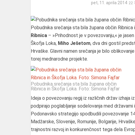
pet, 11. aprila 2014
Pobudnika srečanja sta bila župana občin Ribnica 
Ribnica
– »Prihodnost je v povezovanju,« je jasen 
Škofja Loka,
Miho Ješetom
, dva dni gostil preds
Hrvaške. Glavni namen srečanja je bilo oblikovanje ide
torej mednarodne projekte.
Pobudnika srečanja sta bila župana občin
Ribnica in Škofja Loka. Foto: Simona Fajfar
Ideja o povezovanju regij iz različnih držav izhaja 
podpirajo poglabljanje sodelovanja med državami in d
Podonavsko strategijo spodbudili povezovanje 14 
Madžarske, Slovenije, Romunije, Bolgarije, Hrvaške, S
trajnostni razvoj in konkurenčnost tega dela Evro