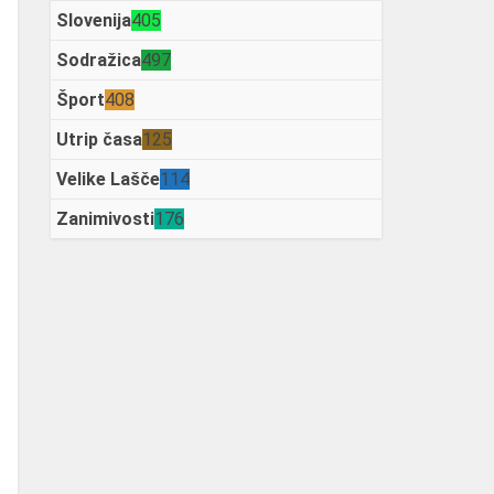
Slovenija
405
Sodražica
497
Šport
408
Utrip časa
125
Velike Lašče
114
Zanimivosti
176