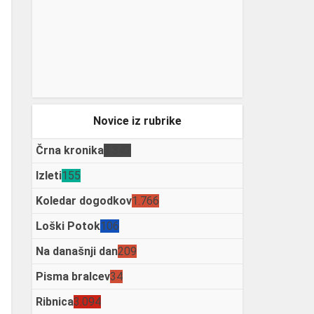
Novice iz rubrike
Črna kronika
3.342
Izleti
155
Koledar dogodkov
1.766
Loški Potok
106
Na današnji dan
209
Pisma bralcev
34
Ribnica
3.094