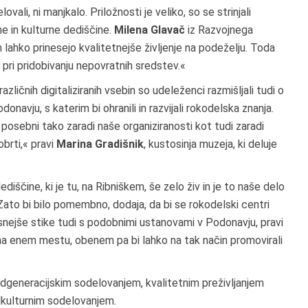
ovali, ni manjkalo. Priložnosti je veliko, so se strinjali
e in kulturne dediščine.
Milena Glavač
iz Razvojnega
 lahko prinesejo kvalitetnejše življenje na podeželju. Toda
pri pridobivanju nepovratnih sredstev.«
azličnih digitaliziranih vsebin so udeleženci razmišljali tudi o
vju, s katerim bi ohranili in razvijali rokodelska znanja.
osebni tako zaradi naše organiziranosti kot tudi zaradi
obrti,« pravi
Marina Gradišnik
, kustosinja muzeja, ki deluje
iščine, ki je tu, na Ribniškem, še zelo živ in je to naše delo
ato bi bilo pomembno, dodaja, da bi se rokodelski centri
snejše stike tudi s podobnimi ustanovami v Podonavju, pravi
 na enem mestu, obenem pa bi lahko na tak način promovirali
generacijskim sodelovanjem, kvalitetnim preživljanjem
edkulturnim sodelovanjem.