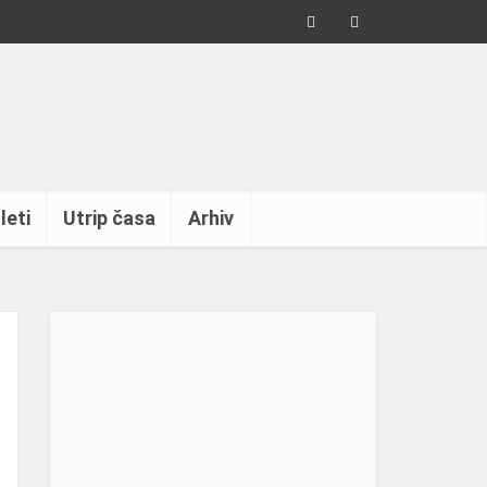
leti
Utrip časa
Arhiv