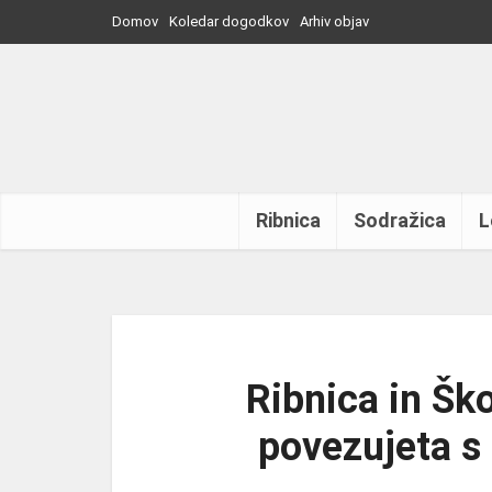
Domov
Koledar dogodkov
Arhiv objav
Ribnica
Sodražica
L
Ribnica in Šk
povezujeta s