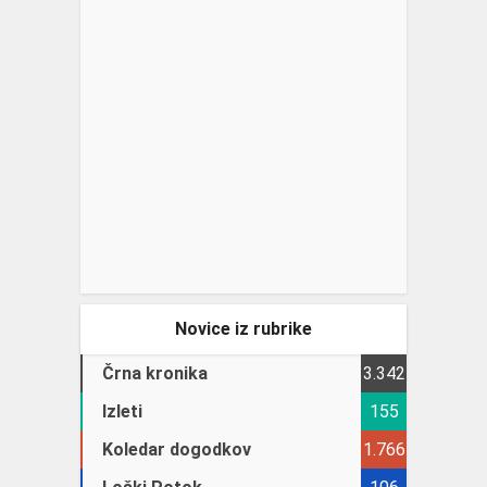
Novice iz rubrike
Črna kronika
3.342
Izleti
155
Koledar dogodkov
1.766