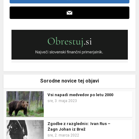
Sorodne novice tej objavi
Vsi napadi medvedov po letu 2000
sre, 3. maja 2023
Zgodbe z razglednic: Ivan Rus –
Žagn Johan iz Brež
sre, 2. marca 2022