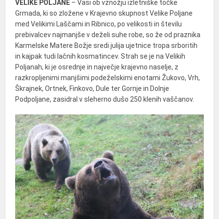
VELIKE POLJANE
– Vasi ob vznožju izletniške točke
Grmada, ki so zložene v Krajevno skupnost Velike Poljane
med Velikimi Laščami in Ribnico, po velikosti in številu
prebivalcev najmanjše v deželi suhe robe, so že od praznika
Karmelske Matere Božje sredi julija ujetnice tropa srboritih
in kajpak tudi lačnih kosmatincev. Strah se je na Velikih
Poljanah, ki je osrednje in največje krajevno naselje, z
razkropljenimi manjšimi podeželskimi enotami Žukovo, Vrh,
Škrajnek, Ortnek, Finkovo, Dule ter Gornje in Dolnje
Podpoljane, zasidral v sleherno dušo 250 klenih vaščanov.