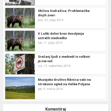
Občina Sodražica: Problematika
divjih zveri
pon, 22. julija 2019
V Loški dolini brez dovoljenja
ustrelili medvedko
čet, 11. julija 2019
Srečanj ljudi z medvedi in volkovi
je vse več
sre, 12. septembra 2018
Muzejsko društvo Ribnica vabi na
strokovni ogled na Velike Poljane
pet, 9. marca 2018
Komentiraj