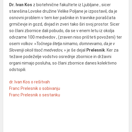
Dr. Ivan Kos
z biotehnične fakultete iz Ljubljane , sicer
starešina Lovske družine Velike Poljane je izpostavil, da je
osnovni problem v tem ker pašnike in travnike poraščata
grmičevje in gozd, divjad in zveri tako širi svoj prostor. Sicer
so člani zbornice dali pobudo, da se v enem letu iz okolja
odvzame 100 medvedov , (zraven niso prišteti povoženi) ter
osem volkov. »
Točnega štetja nimamo, domnevamo, da je v
Sloveniji okoli tisoč medvedov,
» je še dejal
Prelesnik
. Ker za
težave podeželje vodstvo osrednje zbornice in državni
organi nimajo posluha, so člani zbornice danes kolektivno
odstopili.
dr. Ivan Kos o rešitvah
Franc Prelesnik o sobivanju
Franc Prelesnik o sestanku