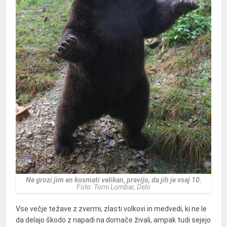
Ne grozi jim en kosmati velikan, pravijo, da jih je vsaj 10.
Foto: Tomi Lombar, Delo
Vse večje težave z zvermi, zlasti volkovi in medvedi, ki ne le
da delajo škodo z napadi na domače živali, ampak tudi sejejo