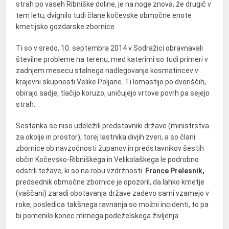
strah po vaseh Ribniške doline, je na noge znova, že drugič v
tem letu, dvignilo tudi člane kočevske območne enote
kmetijsko gozdarske zbornice.
Ti so v sredo, 10. septembra 2014 v Sodražici obravnavali
številne probleme na terenu, med katerimi so tudi primeri v
zadnjem mesecu stalnega nadlegovanja kosmatincev v
krajevni skupnosti Velike Poljane. Ti lomastijo po dvoriščih,
obirajo sadje, tlačijo koruzo, uničujejo vrtove povrh pa sejejo
strah.
Sestanka se niso udeležili predstavniki države (ministrstva
za okolje in prostor), torej lastnika divjih zveri, a so člani
zbornice ob navzočnosti županov in predstavnikov šestih
občin Kočevsko-Ribniškega in Velikolaškega le podrobno
odstrli težave, ki so na robu vzdržnosti.
France Prelesnik,
predsednik območne zbornice je opozoril, da lahko kmetje
(vaščani) zaradi obotavanja države zadevo sami vzamejo v
roke, posledica takšnega ravnanja so možni incidenti, to pa
bi pomenilo konec mirnega podeželskega življenja.