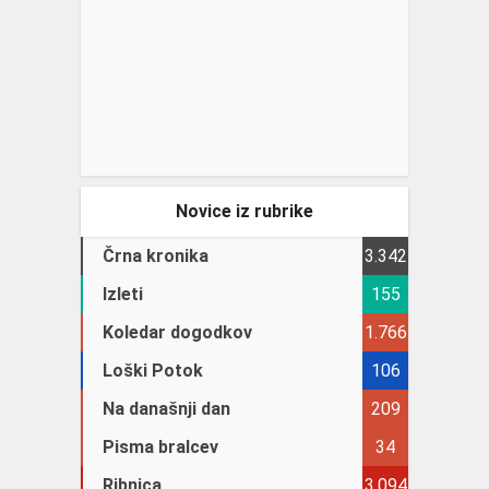
Novice iz rubrike
Črna kronika
3.342
Izleti
155
Koledar dogodkov
1.766
Loški Potok
106
Na današnji dan
209
Pisma bralcev
34
Ribnica
3.094