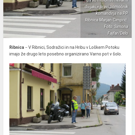
da so motoristi nevarni
divjaki,« pravi pomočnik
komandirja na PP
Ribnica Marjan Cimprič.
Foto: Simona
Fajfar/Delo
Ribnica
− V Ribnici, Sodražici in na Hribu v Loškem Potoku
imajo že drugo leto posebno organizirano Varno pot v šolo.