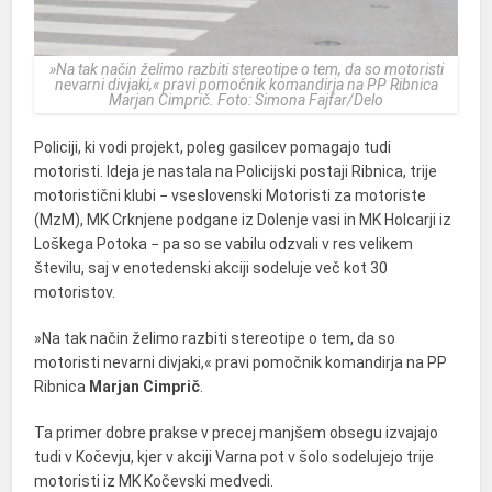
»
Na tak način želimo razbiti stereotipe o tem, da so motoristi
nevarni divjaki,
« pravi pomočnik komandirja na PP Ribnica
Marjan Cimprič. Foto: Simona Fajfar/Delo
Policiji, ki vodi projekt, poleg gasilcev pomagajo tudi
motoristi. Ideja je nastala na Policijski postaji Ribnica, trije
motoristični klubi − vseslovenski Motoristi za motoriste
(MzM), MK Crknjene podgane iz Dolenje vasi in MK Holcarji iz
Loškega Potoka − pa so se vabilu odzvali v res velikem
številu, saj v enotedenski akciji sodeluje več kot 30
motoristov.
»Na tak način želimo razbiti stereotipe o tem, da so
motoristi nevarni divjaki,« pravi pomočnik komandirja na PP
Ribnica
Marjan Cimprič
.
Ta primer dobre prakse v precej manjšem obsegu izvajajo
tudi v Kočevju, kjer v akciji Varna pot v šolo sodelujejo trije
motoristi iz MK Kočevski medvedi.