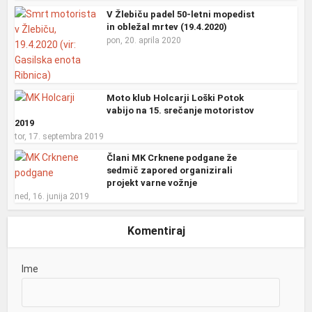
V Žlebiču padel 50-letni mopedist
in obležal mrtev (19.4.2020)
pon, 20. aprila 2020
Moto klub Holcarji Loški Potok
vabijo na 15. srečanje motoristov
2019
tor, 17. septembra 2019
Člani MK Crknene podgane že
sedmič zapored organizirali
projekt varne vožnje
ned, 16. junija 2019
Komentiraj
Ime