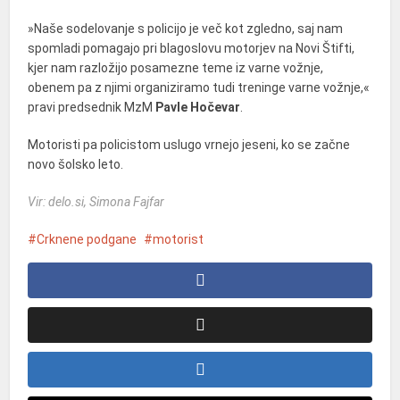
»Naše sodelovanje s policijo je več kot zgledno, saj nam
spomladi pomagajo pri blagoslovu motorjev na Novi Štifti,
kjer nam razložijo posamezne teme iz varne vožnje,
obenem pa z njimi organiziramo tudi treninge varne vožnje,«
pravi predsednik MzM
Pavle Hočevar
.
Motoristi pa policistom uslugo vrnejo jeseni, ko se začne
novo šolsko leto.
Vir: delo.si, Simona Fajfar
Crknene podgane
motorist