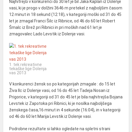
Najhitrejši v konkurenci do 30 let je bil Jaka Kaplan iz Dolenje
vasi, ki je progo v dolžini 3646 m pretekel z najboljšim časom
12 minut in 18 sekund (12:18), v kategoriji moški od 31 do 45
let je zmagal Franci Šilc iz Ribnice, od 46 do 60 let Robert
Šmalc iz Brež pri Ribnici in pri moških nad 61 let je
zmagovalec Lado Levstik iz Dolenje vasi.
1. tek rekreativne
tekaške lige Dolenja
vas 2013
V konkurenci žensk so po kategorijah zmagale : do 15 let
Živa Ilc iz Dolenje vasi, od 16 do 45 let Tadeja Nosan iz
Prigorice, v kategoriji od 31 do 45 let je bila najhitrejša Bojana
Levstek iz Zapotoka pri Ribnici, ki je nosilka najboljšega
ženskega časa,16 minut in 4 sekunde (16:04), in v kategoriji
od 46 do 60 let Marija Levstik iz Dolenje vasi.
Podrobne rezultate si lahko ogledate na spletni strani