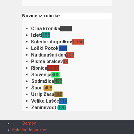
Novice iz rubrike
Črna kronika
3.342
Izleti
155
Koledar dogodkov
1.766
Loški Potok
106
Na današnji dan
209
Pisma bralcev
34
Ribnica
3.094
Slovenija
405
Sodražica
497
Šport
408
Utrip časa
125
Velike Lašče
114
Zanimivosti
176
Domov
Koledar dogodkov