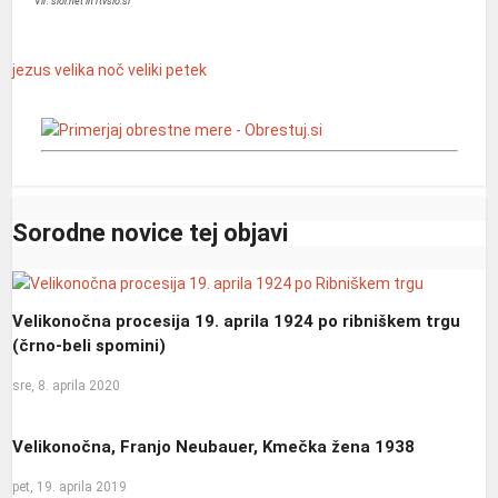
Vir: siol.net in rtvslo.si
jezus
velika noč
veliki petek
Sorodne novice tej objavi
Velikonočna procesija 19. aprila 1924 po ribniškem trgu
(črno-beli spomini)
sre, 8. aprila 2020
Velikonočna, Franjo Neubauer, Kmečka žena 1938
pet, 19. aprila 2019