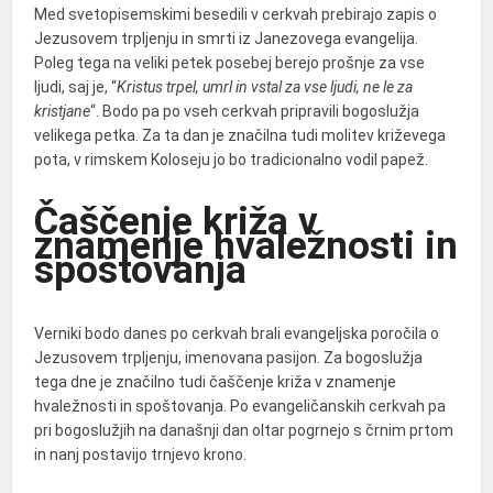
Med svetopisemskimi besedili v cerkvah prebirajo zapis o
Jezusovem trpljenju in smrti iz Janezovega evangelija.
Poleg tega na veliki petek posebej berejo prošnje za vse
ljudi, saj je, “
Kristus trpel, umrl in vstal za vse ljudi, ne le za
kristjane
“. Bodo pa po vseh cerkvah pripravili bogoslužja
velikega petka. Za ta dan je značilna tudi molitev križevega
pota, v rimskem Koloseju jo bo tradicionalno vodil papež.
Čaščenje križa v
znamenje hvaležnosti in
spoštovanja
Verniki bodo danes po cerkvah brali evangeljska poročila o
Jezusovem trpljenju, imenovana pasijon. Za bogoslužja
tega dne je značilno tudi čaščenje križa v znamenje
hvaležnosti in spoštovanja. Po evangeličanskih cerkvah pa
pri bogoslužjih na današnji dan oltar pogrnejo s črnim prtom
in nanj postavijo trnjevo krono.