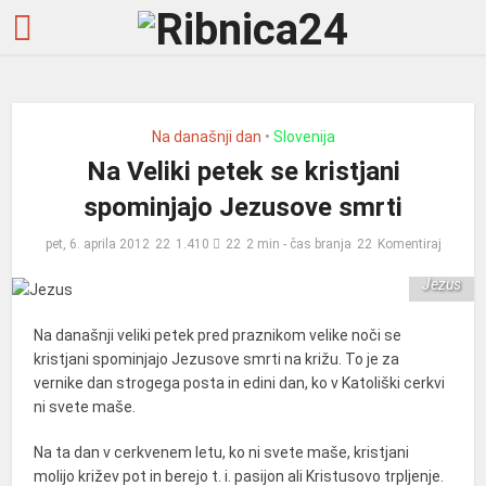
Na današnji dan
•
Slovenija
Na Veliki petek se kristjani
spominjajo Jezusove smrti
pet, 6. aprila 2012
1.410
2 min - čas branja
Komentiraj
Jezus
Na današnji veliki petek pred praznikom velike noči se
kristjani spominjajo Jezusove smrti na križu. To je za
vernike dan strogega posta in edini dan, ko v Katoliški cerkvi
ni svete maše.
Na ta dan v cerkvenem letu, ko ni svete maše, kristjani
molijo križev pot in berejo t. i. pasijon ali Kristusovo trpljenje.