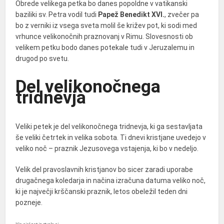
Obrede velikega petka bo danes popoldne v vatikanski
baziliki sv. Petra vodil tudi
Papež Benedikt XVI.
, zvečer pa
bo z verniki iz vsega sveta molil še križev pot, ki sodi med
vrhunce velikonočnih praznovanj v Rimu. Slovesnosti ob
velikem petku bodo danes potekale tudi v Jeruzalemu in
drugod po svetu.
Del velikonočnega
tridnevja
Veliki petek je del velikonočnega tridnevja, ki ga sestavljata
še veliki četrtek in velika sobota. Ti dnevi kristjane uvedejo v
veliko noč – praznik Jezusovega vstajenja, ki bo v nedeljo.
Velik del pravoslavnih kristjanov bo sicer zaradi uporabe
drugačnega koledarja in načina izračuna datuma veliko noč,
ki je največji krščanski praznik, letos obeležil teden dni
pozneje.