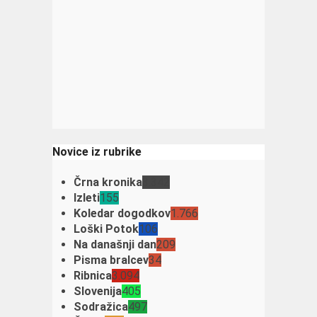
Novice iz rubrike
Črna kronika
3.342
Izleti
155
Koledar dogodkov
1.766
Loški Potok
106
Na današnji dan
209
Pisma bralcev
34
Ribnica
3.094
Slovenija
405
Sodražica
497