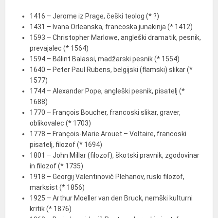
1416 – Jerome iz Prage, češki teolog (* ?)
1431 – Ivana Orleanska, francoska junakinja (* 1412)
1593 – Christopher Marlowe, angleški dramatik, pesnik,
prevajalec (* 1564)
1594 – Bálint Balassi, madžarski pesnik (* 1554)
1640 – Peter Paul Rubens, belgijski (flamski) slikar (*
1577)
1744 – Alexander Pope, angleški pesnik, pisatelj (*
1688)
1770 – François Boucher, francoski slikar, graver,
oblikovalec (* 1703)
1778 – François-Marie Arouet – Voltaire, francoski
pisatelj, filozof (* 1694)
1801 – John Millar (filozof), škotski pravnik, zgodovinar
in filozof (* 1735)
1918 – Georgij Valentinovič Plehanov, ruski filozof,
marksist (* 1856)
1925 – Arthur Moeller van den Bruck, nemški kulturni
kritik (* 1876)