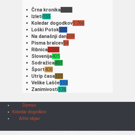
Črna kronika
3.342
Izleti
155
Koledar dogodkov
1.766
Loški Potok
106
Na današnji dan
209
Pisma bralcev
34
Ribnica
3.094
Slovenija
405
Sodražica
497
Šport
408
Utrip časa
125
Velike Lašče
114
Zanimivosti
176
Domov
Koledar dogodkov
Arhiv objav
Vse pravice pridržane © 2009 - 2025 | Kontakt na