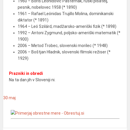
1960 – Boris Leonidovič Pasternak, ruski pisatelj,
pesnik, nobelovec 1958 (* 1890)
1961 – Rafael Leónidas Trujillo Molina, dominikanski
diktator (* 1891)
1964 – Leó Szilárd, madžarsko-ameriški fizik (* 1898)
1992 – Antoni Zygmund, poljsko-ameriški matematik (*
1900)
2006 – Metod Trobec, slovenski morilec (* 1948)
2006 – Boštjan Hladnik, slovenski filmski režiser (*
1929)
Prazniki in obredi
Na ta dan jih v Sloveniji ni.
30
maj