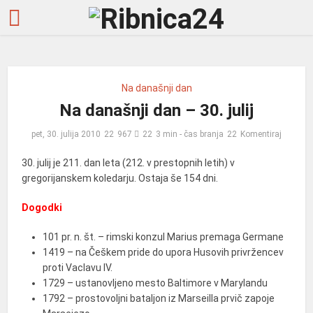
Na današnji dan
Na današnji dan – 30. julij
pet, 30. julija 2010
967
3 min - čas branja
Komentiraj
30. julij je 211. dan leta (212. v prestopnih letih) v
gregorijanskem koledarju. Ostaja še 154 dni.
Dogodki
101 pr. n. št. – rimski konzul Marius premaga Germane
1419 – na Češkem pride do upora Husovih privržencev
proti Vaclavu IV.
1729 – ustanovljeno mesto Baltimore v Marylandu
1792 – prostovoljni bataljon iz Marseilla prvič zapoje