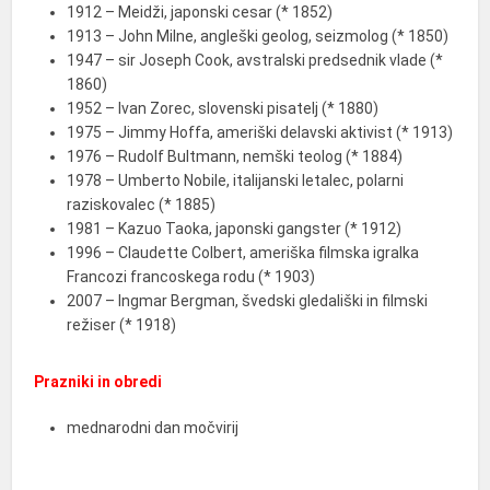
1912 – Meidži, japonski cesar (* 1852)
1913 – John Milne, angleški geolog, seizmolog (* 1850)
1947 – sir Joseph Cook, avstralski predsednik vlade (*
1860)
1952 – Ivan Zorec, slovenski pisatelj (* 1880)
1975 – Jimmy Hoffa, ameriški delavski aktivist (* 1913)
1976 – Rudolf Bultmann, nemški teolog (* 1884)
1978 – Umberto Nobile, italijanski letalec, polarni
raziskovalec (* 1885)
1981 – Kazuo Taoka, japonski gangster (* 1912)
1996 – Claudette Colbert, ameriška filmska igralka
Francozi francoskega rodu (* 1903)
2007 – Ingmar Bergman, švedski gledališki in filmski
režiser (* 1918)
Prazniki in obredi
mednarodni dan močvirij