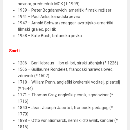
novinar, predsednik MOK († 1999)
1939 – Peter Bogdanovich, ameriški filmski režiser
1941 – Paul Anka, kanadski pevec
1947 – Arnold Schwarzenegger, avstrijsko-ameriški
filmski igralec, politik
1958 – Kate Bush, britanska pevka
Smrti
1286 – Bar Hebreus – Ibn al-Ibri, sirski učenjak (* 1226)
1566 – Guillaume Rondelet, francoski naravoslovec,
zdravnik (* 1507)
1718 – William Penn, angleški kvekerski voditelj, pisatelj
(* 1644)
1771 – Thomas Gray, angleški pesnik, zgodovinar (*
1716)
1840 – Jean-Joseph Jacotot, francoski pedagog (*
1770)
1898 – Otto von Bismarck, nemški državnik, kancler (*
1815)