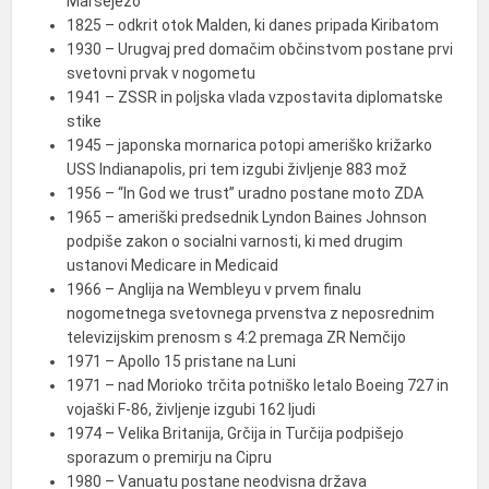
Marsejezo
1825 – odkrit otok Malden, ki danes pripada Kiribatom
1930 – Urugvaj pred domačim občinstvom postane prvi
svetovni prvak v nogometu
1941 – ZSSR in poljska vlada vzpostavita diplomatske
stike
1945 – japonska mornarica potopi ameriško križarko
USS Indianapolis, pri tem izgubi življenje 883 mož
1956 – “In God we trust” uradno postane moto ZDA
1965 – ameriški predsednik Lyndon Baines Johnson
podpiše zakon o socialni varnosti, ki med drugim
ustanovi Medicare in Medicaid
1966 – Anglija na Wembleyu v prvem finalu
nogometnega svetovnega prvenstva z neposrednim
televizijskim prenosm s 4:2 premaga ZR Nemčijo
1971 – Apollo 15 pristane na Luni
1971 – nad Morioko trčita potniško letalo Boeing 727 in
vojaški F-86, življenje izgubi 162 ljudi
1974 – Velika Britanija, Grčija in Turčija podpišejo
sporazum o premirju na Cipru
1980 – Vanuatu postane neodvisna država