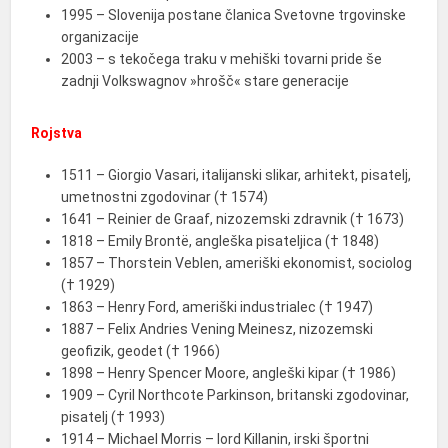
1995 – Slovenija postane članica Svetovne trgovinske
organizacije
2003 – s tekočega traku v mehiški tovarni pride še
zadnji Volkswagnov »hrošč« stare generacije
Rojstva
1511 – Giorgio Vasari, italijanski slikar, arhitekt, pisatelj,
umetnostni zgodovinar († 1574)
1641 – Reinier de Graaf, nizozemski zdravnik († 1673)
1818 – Emily Brontë, angleška pisateljica († 1848)
1857 – Thorstein Veblen, ameriški ekonomist, sociolog
(† 1929)
1863 – Henry Ford, ameriški industrialec († 1947)
1887 – Felix Andries Vening Meinesz, nizozemski
geofizik, geodet († 1966)
1898 – Henry Spencer Moore, angleški kipar († 1986)
1909 – Cyril Northcote Parkinson, britanski zgodovinar,
pisatelj († 1993)
1914 – Michael Morris – lord Killanin, irski športni