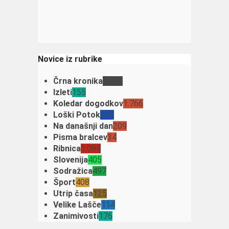
Novice iz rubrike
Črna kronika
3.342
Izleti
155
Koledar dogodkov
1.766
Loški Potok
106
Na današnji dan
209
Pisma bralcev
34
Ribnica
3.094
Slovenija
405
Sodražica
497
Šport
408
Utrip časa
125
Velike Lašče
114
Zanimivosti
176