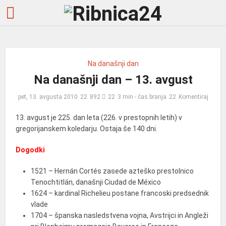
Na današnji dan
Na današnji dan – 13. avgust
pet, 13. avgusta 2010
892
3 min - čas branja
Komentiraj
13. avgust je 225. dan leta (226. v prestopnih letih) v
gregorijanskem koledarju. Ostaja še 140 dni.
Dogodki
1521 – Hernán Cortés zasede azteško prestolnico
Tenochtitlán, današnji Ciudad de México
1624 – kardinal Richelieu postane francoski predsednik
vlade
1704 – španska nasledstvena vojna, Avstrijci in Angleži