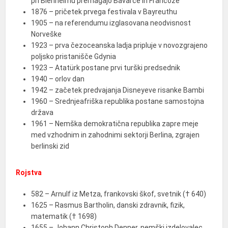
pri Blenheimu premagajo Bavarce in Francoze
1876 – pričetek prvega festivala v Bayreuthu
1905 – na referendumu izglasovana neodvisnost
Norveške
1923 – prva čezoceanska ladja pripluje v novozgrajeno
poljsko pristanišče Gdynia
1923 – Atatürk postane prvi turški predsednik
1940 – orlov dan
1942 – začetek predvajanja Disneyeve risanke Bambi
1960 – Srednjeafriška republika postane samostojna
država
1961 – Nemška demokratična republika zapre meje
med vzhodnim in zahodnimi sektorji Berlina, zgrajen
berlinski zid
Rojstva
582 – Arnulf iz Metza, frankovski škof, svetnik († 640)
1625 – Rasmus Bartholin, danski zdravnik, fizik,
matematik († 1698)
1655 – Johann Christoph Denner, nemški izdelovalec