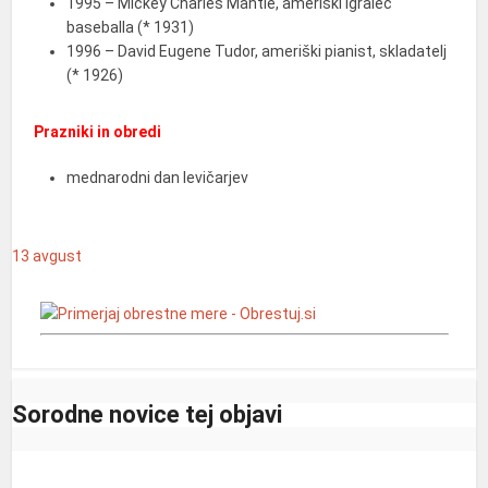
1995 – Mickey Charles Mantle, ameriški igralec
baseballa (* 1931)
1996 – David Eugene Tudor, ameriški pianist, skladatelj
(* 1926)
Prazniki in obredi
mednarodni dan levičarjev
13
avgust
Sorodne novice tej objavi