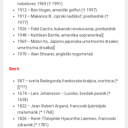
nobelovec 1969 († 1991)
1912 – Ben Hogan, ameriški golfist († 1997)
1913 – Makarios III., ciprski nadškof, predsednik (†
1977)
1926 – Fidel Castro, kubanski revolucionar, predsednik
1948 – Kathleen Battle, ameriška sopranistka]]
1969 – Midori Ito, Japonci japonska umetnostni drsalec
umetnstna drsalka]]
1970 – Alan Shearer, angleški nogometaš
Smrti
587 – sveta Radegunda,frankovska kraljica, svetnica (*
[[???)
1674 – Lars Johansson – Lucidor, švedski pesnik (*
1638)
1822 – Jean-Robert Argand, francoski ljubiteljski
matematik (* 1768)
1826 – René-Théophile-Hyacinthe Laënnec, francoski
zdravnik (* 1781)