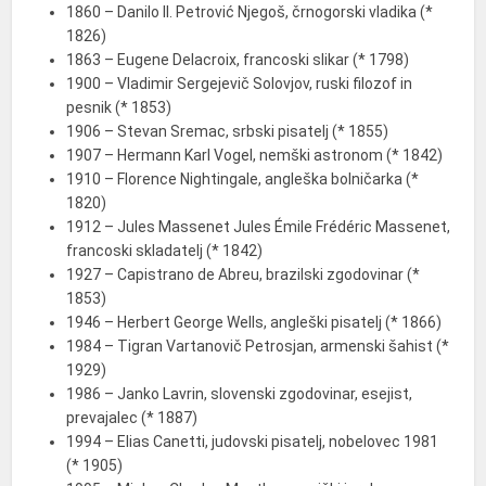
1860 – Danilo II. Petrović Njegoš, črnogorski vladika (*
1826)
1863 – Eugene Delacroix, francoski slikar (* 1798)
1900 – Vladimir Sergejevič Solovjov, ruski filozof in
pesnik (* 1853)
1906 – Stevan Sremac, srbski pisatelj (* 1855)
1907 – Hermann Karl Vogel, nemški astronom (* 1842)
1910 – Florence Nightingale, angleška bolničarka (*
1820)
1912 – Jules Massenet Jules Émile Frédéric Massenet,
francoski skladatelj (* 1842)
1927 – Capistrano de Abreu, brazilski zgodovinar (*
1853)
1946 – Herbert George Wells, angleški pisatelj (* 1866)
1984 – Tigran Vartanovič Petrosjan, armenski šahist (*
1929)
1986 – Janko Lavrin, slovenski zgodovinar, esejist,
prevajalec (* 1887)
1994 – Elias Canetti, judovski pisatelj, nobelovec 1981
(* 1905)