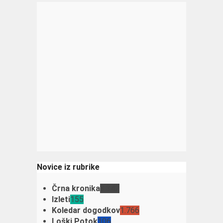
Novice iz rubrike
Črna kronika
3.342
Izleti
155
Koledar dogodkov
1.766
Loški Potok
106