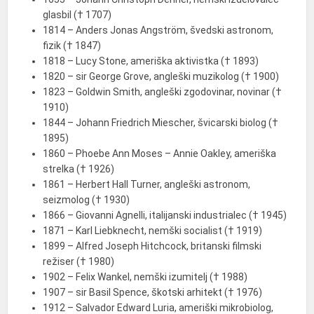
glasbil († 1707)
1814 – Anders Jonas Angström, švedski astronom,
fizik († 1847)
1818 – Lucy Stone, ameriška aktivistka († 1893)
1820 – sir George Grove, angleški muzikolog († 1900)
1823 – Goldwin Smith, angleški zgodovinar, novinar (†
1910)
1844 – Johann Friedrich Miescher, švicarski biolog (†
1895)
1860 – Phoebe Ann Moses – Annie Oakley, ameriška
strelka († 1926)
1861 – Herbert Hall Turner, angleški astronom,
seizmolog († 1930)
1866 – Giovanni Agnelli, italijanski industrialec († 1945)
1871 – Karl Liebknecht, nemški socialist († 1919)
1899 – Alfred Joseph Hitchcock, britanski filmski
režiser († 1980)
1902 – Felix Wankel, nemški izumitelj († 1988)
1907 – sir Basil Spence, škotski arhitekt († 1976)
1912 – Salvador Edward Luria, ameriški mikrobiolog,