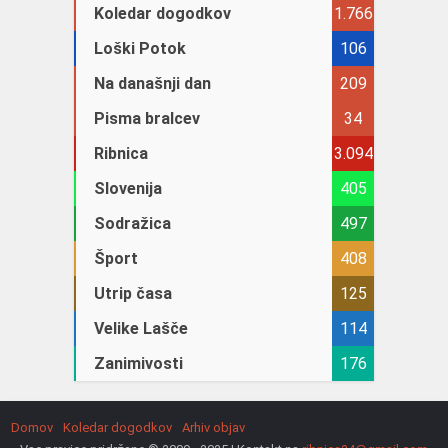
Koledar dogodkov
1.766
Loški Potok
106
Na današnji dan
209
Pisma bralcev
34
Ribnica
3.094
Slovenija
405
Sodražica
497
Šport
408
Utrip časa
125
Velike Lašče
114
Zanimivosti
176
Domov
Koledar dogodkov
Arhiv objav