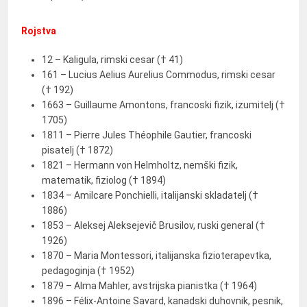
Rojstva
12 – Kaligula, rimski cesar († 41)
161 – Lucius Aelius Aurelius Commodus, rimski cesar
(† 192)
1663 – Guillaume Amontons, francoski fizik, izumitelj (†
1705)
1811 – Pierre Jules Théophile Gautier, francoski
pisatelj († 1872)
1821 – Hermann von Helmholtz, nemški fizik,
matematik, fiziolog († 1894)
1834 – Amilcare Ponchielli, italijanski skladatelj (†
1886)
1853 – Aleksej Aleksejevič Brusilov, ruski general (†
1926)
1870 – Maria Montessori, italijanska fizioterapevtka,
pedagoginja († 1952)
1879 – Alma Mahler, avstrijska pianistka († 1964)
1896 – Félix-Antoine Savard, kanadski duhovnik, pesnik,