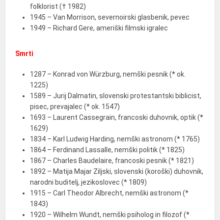
folklorist († 1982)
1945 – Van Morrison, severnoirski glasbenik, pevec
1949 – Richard Gere, ameriški filmski igralec
Smrti
1287 – Konrad von Würzburg, nemški pesnik (* ok.
1225)
1589 – Jurij Dalmatin, slovenski protestantski biblicist,
pisec, prevajalec (* ok. 1547)
1693 – Laurent Cassegrain, francoski duhovnik, optik (*
1629)
1834 – Karl Ludwig Harding, nemški astronom (* 1765)
1864 – Ferdinand Lassalle, nemški politik (* 1825)
1867 – Charles Baudelaire, francoski pesnik (* 1821)
1892 – Matija Majar Ziljski, slovenski (koroški) duhovnik,
narodni buditelj, jezikoslovec (* 1809)
1915 – Carl Theodor Albrecht, nemški astronom (*
1843)
1920 – Wilhelm Wundt, nemški psiholog in filozof (*