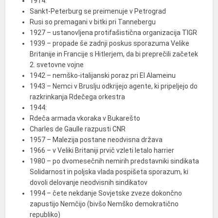
1914:
Sankt-Peterburg se preimenuje v Petrograd
Rusi so premagani v bitki pri Tannebergu
1927 – ustanovljena protifašistična organizacija TIGR
1939 – propade še zadnji poskus sporazuma Velike
Britanije in Francije s Hitlerjem, da bi preprečili začetek
2. svetovne vojne
1942 – nemško-italijanski poraz pri El Alameinu
1943 – Nemci v Bruslju odkrijejo agente, ki pripeljejo do
razkrinkanja Rdečega orkestra
1944:
Rdeča armada vkoraka v Bukarešto
Charles de Gaulle razpusti CNR
1957 – Malezija postane neodvisna država
1966 – v Veliki Britaniji prvič vzleti letalo harrier
1980 – po dvomesečnih nemirih predstavniki sindikata
Solidarnost in poljska vlada pospišeta sporazum, ki
dovoli delovanje neodvisnih sindikatov
1994 – čete nekdanje Sovjetske zveze dokončno
zapustijo Nemčijo (bivšo Nemško demokratično
republiko)