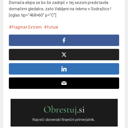
Domača ekipa se bo še zadnjič v tej sezoni predstavila
domačimi gledalce, zato Vabljeni na tekmo v Sodražico !
[oglas tip=”468×60″ p=”C”]
Fragmat Extrem
futsal