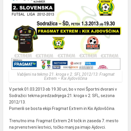
Vabljeni na tekmo 21. kroga v 2. SFL 2012/13: Fragmat
Extrem – Kix Ajdovščina
V petek 01.03.2013 ob 19.30 uri, bo v novi Športni dvorani v
Sodražici tekma predzadnjega 21. kroga v 2. SFL, sezona
2012/13.
Pomerili se bosta ekipi Fragmat Extrem in Kix Ajdovščina.
Trenutno ima Fragmat Extrem 24 točk in zaseda 7. mesto
na prvenstveni lestvici, točko manj pa imajo Ajdovci.