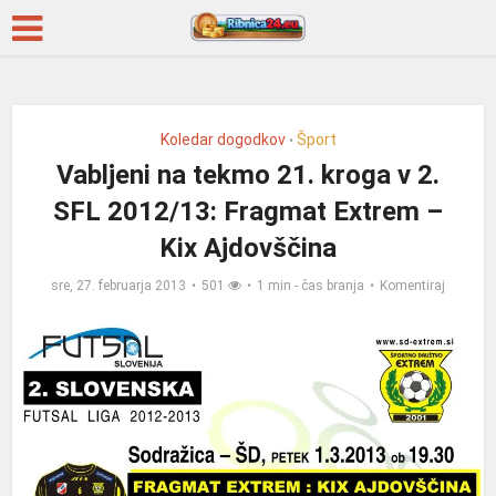
Koledar dogodkov
Šport
•
Vabljeni na tekmo 21. kroga v 2.
SFL 2012/13: Fragmat Extrem –
Kix Ajdovščina
sre, 27. februarja 2013
501
1 min - čas branja
Komentiraj