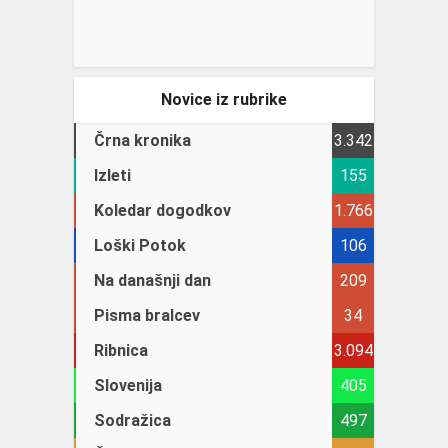
Novice iz rubrike
Črna kronika
3.342
Izleti
155
Koledar dogodkov
1.766
Loški Potok
106
Na današnji dan
209
Pisma bralcev
34
Ribnica
3.094
Slovenija
405
Sodražica
497