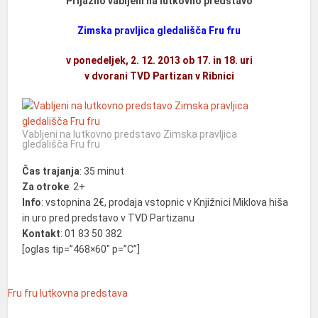
Prijazno vabljeni na lutkovno predstavo
Zimska pravljica gledališča Fru fru
v ponedeljek, 2. 12. 2013 ob 17. in 18. uri
v dvorani TVD Partizan v Ribnici
Vabljeni na lutkovno predstavo Zimska pravljica
gledališča Fru fru
Čas trajanja
: 35 minut
Za otroke
: 2+
Info
: vstopnina 2€, prodaja vstopnic v Knjižnici Miklova hiša
in uro pred predstavo v TVD Partizanu
Kontakt
: 01 83 50 382
[oglas tip=”468×60″ p=”C”]
Fru fru
lutkovna predstava