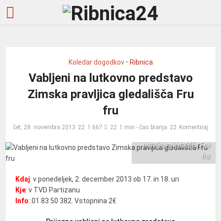
Koledar dogodkov
•
Ribnica
Vabljeni na lutkovno predstavo
Zimska pravljica gledališča Fru
fru
Vabljeni na lutkovno
čet, 28. novembra 2013
1.667
1 min - čas branja
Komentiraj
predstavo Zimska
pravljica gledališča Fru
fru
Kdaj
: v ponedeljek, 2. december 2013 ob 17. in 18. uri
Kje
: v TVD Partizanu
Info
: 01 83 50 382. Vstopnina 2€