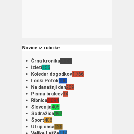
Novice iz rubrike
Črna kronika
3.343
Izleti
155
Koledar dogodkov
1.766
Loški Potok
106
Na današnji dan
209
Pisma bralcev
34
Ribnica
3.094
Slovenija
405
Sodražica
497
Šport
408
Utrip časa
125
Velike Lašče
114