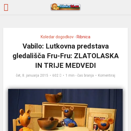
Koledar dogodkov
Ribnica
•
Vabilo: Lutkovna predstava
gledališča Fru-Fru: ZLATOLASKA
IN TRIJE MEDVEDI
čet, 8. januarja 2015
602
1 min - čas branja
Komentiraj