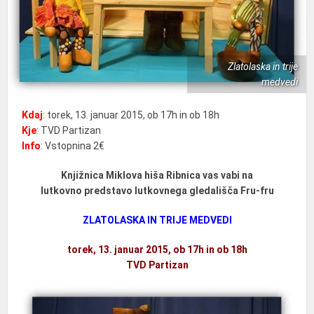
Zlatolaska in trije
medvedi
Kdaj
: torek, 13. januar 2015, ob 17h in ob 18h
Kje
: TVD Partizan
Info
: Vstopnina 2€
Knjižnica Miklova hiša Ribnica vas vabi na
lutkovno predstavo lutkovnega gledališča Fru-fru
ZLATOLASKA IN TRIJE MEDVEDI
torek, 13. januar 2015, ob 17h in ob 18h
TVD Partizan