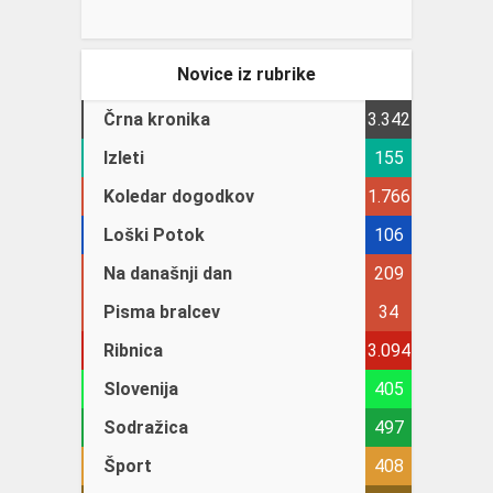
Novice iz rubrike
Črna kronika
3.342
Izleti
155
Koledar dogodkov
1.766
Loški Potok
106
Na današnji dan
209
Pisma bralcev
34
Ribnica
3.094
Slovenija
405
Sodražica
497
Šport
408