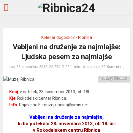
Koledar dogodkov
•
Ribnica
Vabljeni na druženje za najmlajše:
Ljudska pesem za najmlajše
sob, 23. novembra 2013
581
1 min - čas branja
Komentiraj
Muzej Ribnica
Kdaj
: v četrtek, 28. november 2013, ob 18h
Kje
: Rokodelski center Ribnica.
Info
: Prijave na E: muzej.ribnica@amis.net
Vabljeni na druženje za najmlajše,
ki bo potekalo 28. novembra 2013, ob 18. uri
v Rokodelskem centru Ribnica