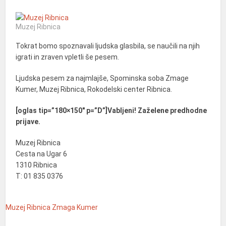
Muzej Ribnica
Tokrat bomo spoznavali ljudska glasbila, se naučili na njih
igrati in zraven vpletli še pesem.
Ljudska pesem za najmlajše, Spominska soba Zmage
Kumer, Muzej Ribnica, Rokodelski center Ribnica.
[oglas tip=”180×150″ p=”D”]Vabljeni! Zaželene predhodne
prijave.
Muzej Ribnica
Cesta na Ugar 6
1310 Ribnica
T: 01 835 0376
Muzej Ribnica
Zmaga Kumer