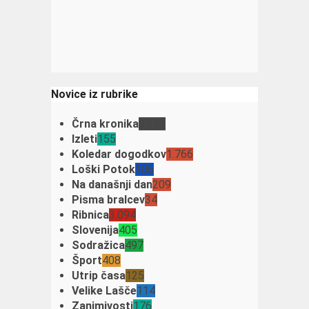
Novice iz rubrike
Črna kronika
3.342
Izleti
155
Koledar dogodkov
1.766
Loški Potok
106
Na današnji dan
209
Pisma bralcev
34
Ribnica
3.094
Slovenija
405
Sodražica
497
Šport
408
Utrip časa
125
Velike Lašče
114
Zanimivosti
176