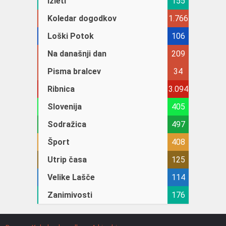
Izleti
155
Koledar dogodkov
1.766
Loški Potok
106
Na današnji dan
209
Pisma bralcev
34
Ribnica
3.094
Slovenija
405
Sodražica
497
Šport
408
Utrip časa
125
Velike Lašče
114
Zanimivosti
176