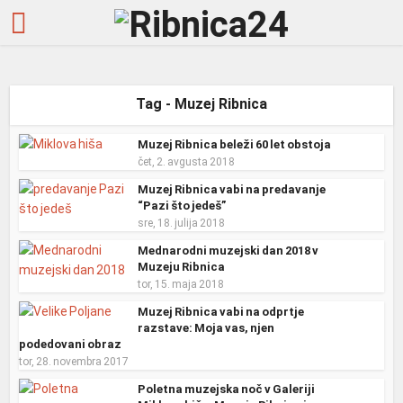
Tag - Muzej Ribnica
Muzej Ribnica beleži 60 let obstoja
čet, 2. avgusta 2018
Muzej Ribnica vabi na predavanje
“Pazi što jedeš”
sre, 18. julija 2018
Mednarodni muzejski dan 2018 v
Muzeju Ribnica
tor, 15. maja 2018
Muzej Ribnica vabi na odprtje
razstave: Moja vas, njen
podedovani obraz
tor, 28. novembra 2017
Poletna muzejska noč v Galeriji