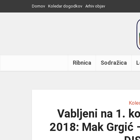
Domov
Koledar dogodkov
Arhiv objav
Ribnica
Sodražica
L
Kole
Vabljeni na 1. 
2018: Mak Grgić –