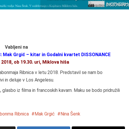
DISSONANC
Vabljeni na
8: Mak Grgić – kitar in Godalni kvartet DISSONANCE
 2018, ob 19.30. uri, Miklova hiša
abonmaja Ribnica v letu 2018. Predstavil se nam bo
ivi in deluje v Los Angelesu.
, glasbo iz filma in francoskih kavarn. Maku se bodo pridružili
abonma Ribnica
Mak Grgić
Nina Šenk