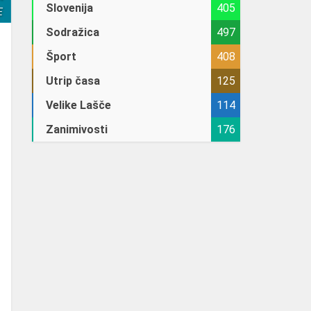
Slovenija
405
E
Sodražica
497
Šport
408
Utrip časa
125
Velike Lašče
114
Zanimivosti
176