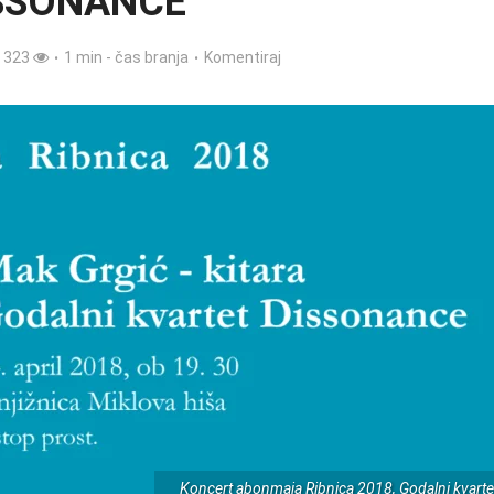
SSONANCE
323
1 min - čas branja
Komentiraj
Koncert abonmaja Ribnica 2018, Godalni kvarte