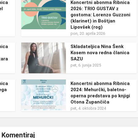
nica
Koncertni abonma Ribnica
el
2026: TRIO GUSTAV z
gostoma: Lorenzo Guzzoni
(klarinet) in Boštjan
Lipovšek (rog)
pon, 20. aprila 2026
nica
Skladateljica Nina Šenk
Kosem nova redna članica
tara
SAZU
pet, 6. junija 2025
nica
Koncertni abonma Ribnica
ega
2024: Mehurčki, baletno-
operna predstava po knjigi
Otona Župančiča
pet, 4. oktobra 2024
Komentiraj