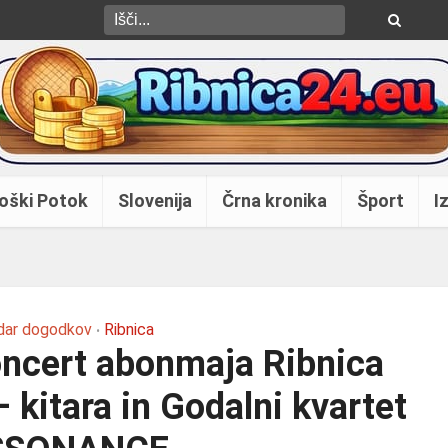
oški Potok
Slovenija
Črna kronika
Šport
Iz
dar dogodkov
Ribnica
•
koncert abonmaja Ribnica
 kitara in Godalni kvartet