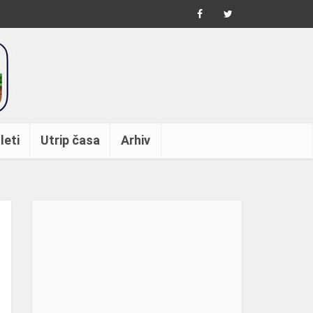
leti
Utrip časa
Arhiv