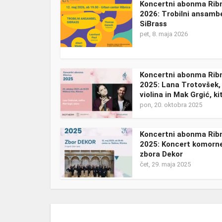
Koncertni abonma Rib
2026: Trobilni ansamb
SiBrass
pet, 8. maja 2026
Koncertni abonma Rib
2025: Lana Trotovšek,
violina in Mak Grgić, ki
pon, 20. oktobra 2025
Koncertni abonma Rib
2025: Koncert komorn
zbora Dekor
čet, 29. maja 2025