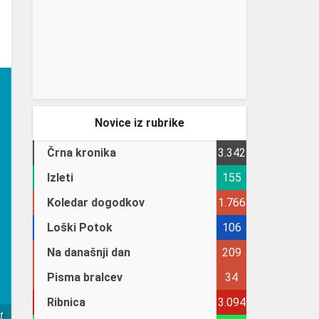
Novice iz rubrike
Črna kronika
3.342
Izleti
155
Koledar dogodkov
1.766
Loški Potok
106
Na današnji dan
209
Pisma bralcev
34
Ribnica
3.094
t