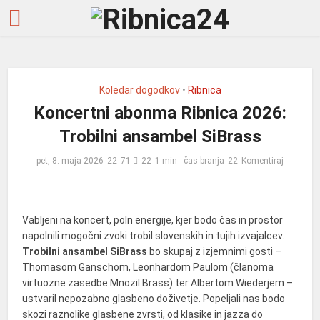
Koledar dogodkov
•
Ribnica
Koncertni abonma Ribnica 2026:
Trobilni ansambel SiBrass
pet, 8. maja 2026
71
1 min - čas branja
Komentiraj
Vabljeni na koncert, poln energije, kjer bodo čas in prostor
napolnili mogočni zvoki trobil slovenskih in tujih izvajalcev.
Trobilni ansambel SiBrass
bo skupaj z izjemnimi gosti –
Thomasom Ganschom, Leonhardom Paulom (članoma
virtuozne zasedbe Mnozil Brass) ter Albertom Wiederjem –
ustvaril nepozabno glasbeno doživetje. Popeljali nas bodo
skozi raznolike glasbene zvrsti, od klasike in jazza do