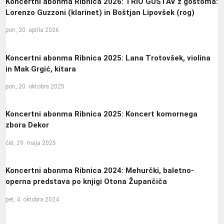
Koncertni abonma Ribnica 2026: TRIO GUSTAV z gostoma:
Lorenzo Guzzoni (klarinet) in Boštjan Lipovšek (rog)
pon, 20. aprila 2026
Koncertni abonma Ribnica 2025: Lana Trotovšek, violina
in Mak Grgić, kitara
pon, 20. oktobra 2025
Koncertni abonma Ribnica 2025: Koncert komornega
zbora Dekor
čet, 29. maja 2025
Koncertni abonma Ribnica 2024: Mehurčki, baletno-
operna predstava po knjigi Otona Župančiča
pet, 4. oktobra 2024