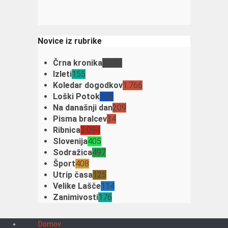
Novice iz rubrike
Črna kronika
3.342
Izleti
155
Koledar dogodkov
1.766
Loški Potok
106
Na današnji dan
209
Pisma bralcev
34
Ribnica
3.094
Slovenija
405
Sodražica
497
Šport
408
Utrip časa
125
Velike Lašče
114
Zanimivosti
176
Domov