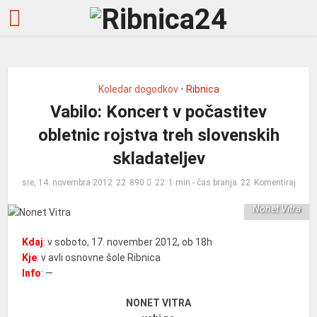
Koledar dogodkov
•
Ribnica
Vabilo: Koncert v počastitev
obletnic rojstva treh slovenskih
skladateljev
sre, 14. novembra 2012
890
1 min - čas branja
Komentiraj
Nonet Vitra
Kdaj
: v soboto, 17. november 2012, ob 18h
Kje
: v avli osnovne šole Ribnica
Info
: —
NONET VITRA