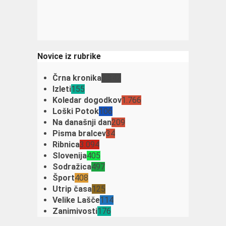
Novice iz rubrike
Črna kronika
3.342
Izleti
155
Koledar dogodkov
1.766
Loški Potok
106
Na današnji dan
209
Pisma bralcev
34
Ribnica
3.094
Slovenija
405
Sodražica
497
Šport
408
Utrip časa
125
Velike Lašče
114
Zanimivosti
176