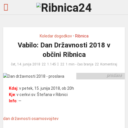
Koledar dogodkov
•
Ribnica
Vabilo: Dan Državnosti 2018 v
občini Ribnica
čet, 14. junija 2018
1.145
1 min - čas branja
Komentiraj
Dan državnosti 2018 -
proslava
Kdaj
: v petek, 15. junija 2018, ob 20h
Kje
: v cerkvi sv. Štefana v Ribnici
Info
: —
dan državnosti
osamosvojitev