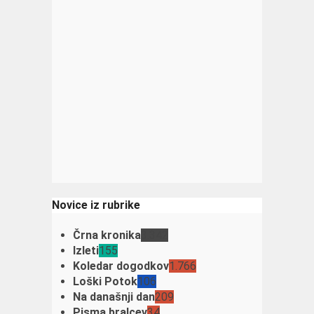
Novice iz rubrike
Črna kronika
3.342
Izleti
155
Koledar dogodkov
1.766
Loški Potok
106
Na današnji dan
209
Pisma bralcev
34