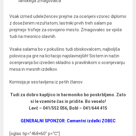
lanskega zmagovalca
Vsak izmed udeležencev prejme za ocenjeni vzorec diplomo
z doseženim rezultatom, lastniki prvih treh salam pa
prejmejo trofeje za osvojeno mesto. Zmagovalec se vpiše
tudi na mesnico slavnih.
Vsaka salama bo v pokušino tudi obiskovalcem, najboljša
polovica pa gre na licitacijo najslavnejših! Sistem in način
ocenjevanja bo izveden skladno s pravilnikom o ocenjevanju
mesa in mesnih izdelkov.
Komisija je sestavljena iz petih članov.
Tudi za dobro kapljico in harmoniko bo poskrbljeno. Zato
si le vzemite čas in pridite. Bo veselo!
Levč – 041/552 056, Bobl – 041/644 415
GENERALNI SPONZOR: Cementni izdelki ZOBEC
[oglas tip=”468×60″ p=”C”]