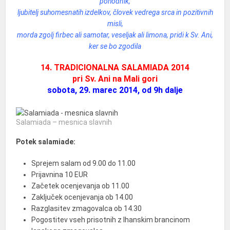
pohodnik,
ljubitelj suhomesnatih izdelkov, človek vedrega srca in pozitivnih
misli,
morda zgolj firbec ali samotar, veseljak ali limona, pridi k Sv. Ani,
ker se bo zgodila
14. TRADICIONALNA SALAMIADA 2014
pri Sv. Ani na Mali gori
sobota, 29. marec 2014, od 9h dalje
Salamiada – mesnica slavnih
Potek salamiade:
Sprejem salam od 9.00 do 11.00
Prijavnina 10 EUR
Začetek ocenjevanja ob 11.00
Zaključek ocenjevanja ob 14.00
Razglasitev zmagovalca ob 14.30
Pogostitev vseh prisotnih z Ihanskim brancinom