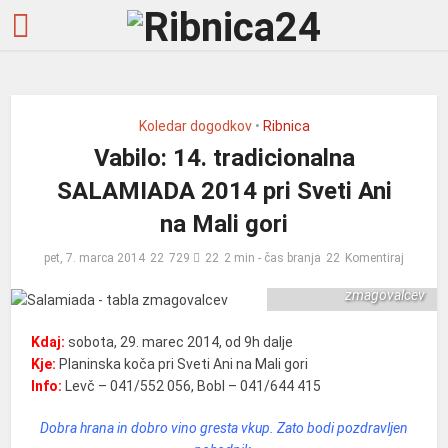
Koledar dogodkov
•
Ribnica
Vabilo: 14. tradicionalna
SALAMIADA 2014 pri Sveti Ani
na Mali gori
pet, 7. marca 2014
729
2 min - čas branja
Komentiraj
Salamiada - tabla
zmagovalcev
Kdaj:
sobota, 29. marec 2014, od 9h dalje
Kje:
Planinska koča pri Sveti Ani na Mali gori
Info:
Levč – 041/552 056, Bobl – 041/644 415
Dobra hrana in dobro vino gresta vkup. Zato bodi pozdravljen