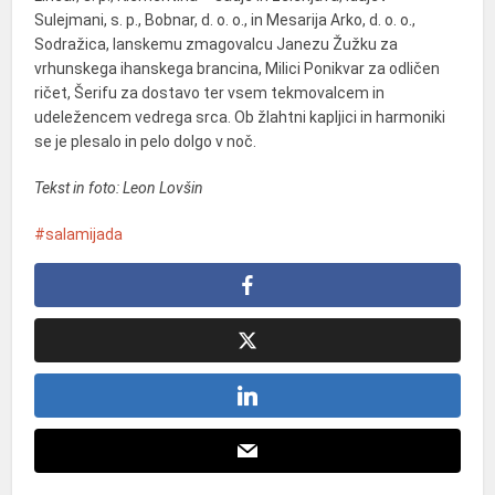
Sulejmani, s. p., Bobnar, d. o. o., in Mesarija Arko, d. o. o.,
Sodražica, lanskemu zmagovalcu Janezu Žužku za
vrhunskega ihanskega brancina, Milici Ponikvar za odličen
ričet, Šerifu za dostavo ter vsem tekmovalcem in
udeležencem vedrega srca. Ob žlahtni kapljici in harmoniki
se je plesalo in pelo dolgo v noč.
Tekst in foto: Leon Lovšin
salamijada