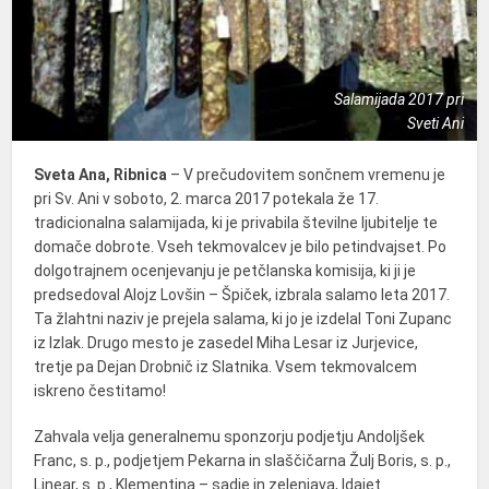
Salamijada 2017 pri
Sveti Ani
Sveta Ana, Ribnica
– V prečudovitem sončnem vremenu je
pri Sv. Ani v soboto, 2. marca 2017 potekala že 17.
tradicionalna salamijada, ki je privabila številne ljubitelje te
domače dobrote. Vseh tekmovalcev je bilo petindvajset.
Po
dolgotrajnem ocenjevanju je petčlanska komisija, ki ji je
predsedoval Alojz Lovšin – Špiček, izbrala salamo leta 2017.
Ta žlahtni naziv je prejela salama, ki jo je izdelal Toni Zupanc
iz Izlak. Drugo mesto je zasedel Miha Lesar iz Jurjevice,
tretje pa Dejan Drobnič iz Slatnika. Vsem tekmovalcem
iskreno čestitamo!
Zahvala velja generalnemu sponzorju podjetju Andoljšek
Franc, s. p., podjetjem Pekarna in slaščičarna Žulj Boris, s. p.,
Linear, s. p., Klementina – sadje in zelenjava, Idajet