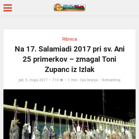
Ribnica
Na 17. Salamiadi 2017 pri sv. Ani
25 primerkov – zmagal Toni
Zupanc iz Izlak
pet, 5. maja 2017
710
1 min - čas branja
Komentiraj