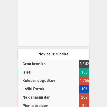
Novice iz rubrike
Črna kronika
3.342
Izleti
155
Koledar dogodkov
1.766
Loški Potok
106
Na današnji dan
209
Pisma bralcev
34