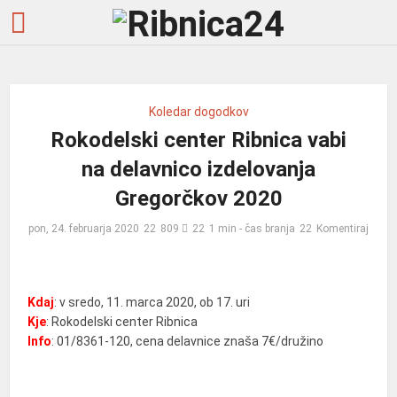
Koledar dogodkov
Rokodelski center Ribnica vabi
na delavnico izdelovanja
Gregorčkov 2020
pon, 24. februarja 2020
809
1 min - čas branja
Komentiraj
Kdaj
: v sredo, 11. marca 2020, ob 17. uri
Kje
: Rokodelski center Ribnica
Info
: 01/8361-120, cena delavnice znaša 7€/družino