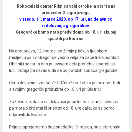
Rokodelski center Ribnica vabi otroke in starše na
predvečer Gregorjevega,
v sredo, 11. marca 2020, ob 17. uri, na delavnico
izdelovanja gregorčkov.
Gregorčke bomo nato predvidoma ob 18. uri skupaj
spustili po Bistrici.
Na gregorjevo, 12. marca, se ženijo ptički, v ljudskem
mišljenju pa sv. Gregor še vedno velja za začetnika pomladi.
Obrtniki so na ta dan pri svojem delu prenehali uporabljati
luči, ostaja pa navada, da se po potokih spušča gregorčke.
Cena delavnice znaša 7 EUR/družino. Lahko pa se nam tudi
s svojimi gregorčki pridružite ob 18. uri pri Bistrici.
Zaželeno je, da so na delavnici prisotni tudi starši, obvezno
pa morajo biti starši prisotni od 18. ure dalje, ko se bomo
odpravili do Bistrice.
Prijave sprejemamo do ponedeljka, 9. marca, na elektronski