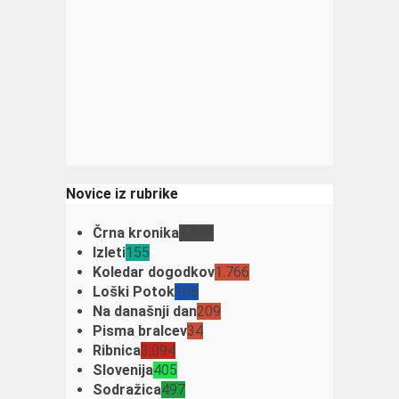
Novice iz rubrike
Črna kronika
3.342
Izleti
155
Koledar dogodkov
1.766
Loški Potok
106
Na današnji dan
209
Pisma bralcev
34
Ribnica
3.094
Slovenija
405
Sodražica
497