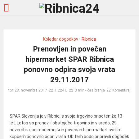
Koledar dogodkov
•
Ribnica
Prenovljen in povečan
hipermarket SPAR Ribnica
ponovno odpira svoja vrata
29.11.2017
tor, 28. novembra 2017
1.224
3 min - čas branja
Komentiraj
SPAR Slovenija je v Ribnici s svojo trgovino prisoten že 13
let. Letos so prenovili obstoječo trgovino in v sredo, 29.
novembra, bo modernejši in povečan hipermarket svojim
kupcem ponovno odprl vrata. Ob tem bodo pripravili dogodek