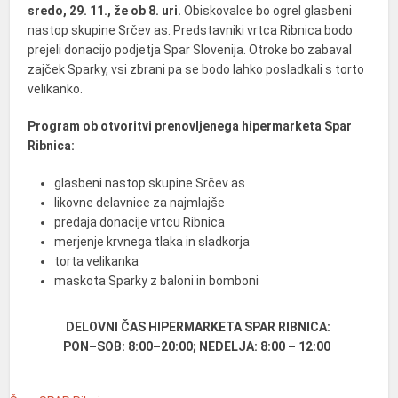
sredo, 29. 11., že ob 8. uri.
Obiskovalce bo ogrel glasbeni
nastop skupine Srčev as. Predstavniki vrtca Ribnica bodo
prejeli donacijo podjetja Spar Slovenija. Otroke bo zabaval
zajček Sparky, vsi zbrani pa se bodo lahko posladkali s torto
velikanko.
Program ob otvoritvi prenovljenega hipermarketa Spar
Ribnica:
glasbeni nastop skupine Srčev as
likovne delavnice za najmlajše
predaja donacije vrtcu Ribnica
merjenje krvnega tlaka in sladkorja
torta velikanka
maskota Sparky z baloni in bomboni
DELOVNI ČAS HIPERMARKETA SPAR RIBNICA:
PON–SOB: 8:00–20:00; NEDELJA: 8:00 – 12:00