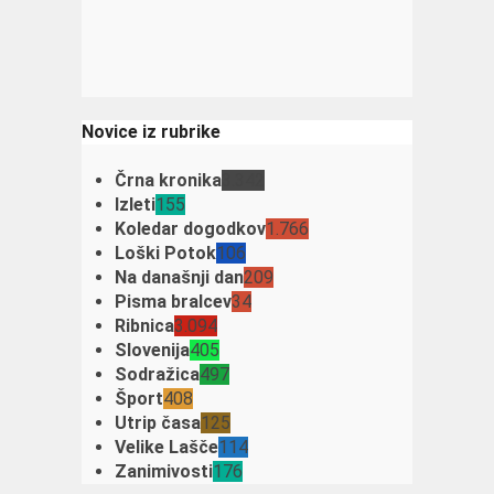
Novice iz rubrike
Črna kronika
3.342
Izleti
155
Koledar dogodkov
1.766
Loški Potok
106
Na današnji dan
209
Pisma bralcev
34
Ribnica
3.094
Slovenija
405
Sodražica
497
Šport
408
Utrip časa
125
Velike Lašče
114
Zanimivosti
176