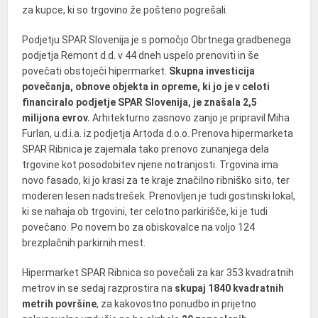
za kupce, ki so trgovino že pošteno pogrešali.
Podjetju SPAR Slovenija je s pomočjo Obrtnega gradbenega
podjetja Remont d.d. v 44 dneh uspelo prenoviti in še
povečati obstoječi hipermarket.
Skupna i
nvesticija
povečanja, obnove objekta in opreme, ki jo je v celoti
financiralo podjetje SPAR Slovenija, je znašala 2,5
milijona evrov.
Arhitekturno zasnovo zanjo je pripravil Miha
Furlan, u.d.i.a. iz podjetja Artoda d.o.o. Prenova hipermarketa
SPAR Ribnica je zajemala tako prenovo zunanjega dela
trgovine kot posodobitev njene notranjosti. Trgovina ima
novo fasado, ki jo krasi za te kraje značilno ribniško sito, ter
moderen lesen nadstrešek. Prenovljen je tudi gostinski lokal,
ki se nahaja ob trgovini, ter celotno parkirišče, ki je tudi
povečano. Po novem bo za obiskovalce na voljo 124
brezplačnih parkirnih mest.
Hipermarket SPAR Ribnica so povečali za kar 353 kvadratnih
metrov in se sedaj razprostira na
skupaj 1840 kvadratnih
metrih površine
, za kakovostno ponudbo in prijetno