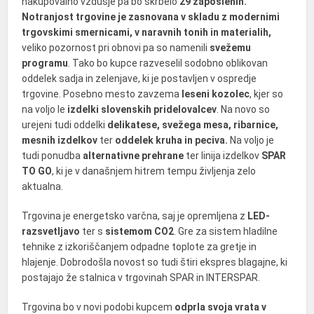
nakupovalno vzdušje pa bo skrbelo
29
zaposlenih
.
Notranjost trgovine je zasnovana v skladu z modernimi
trgovskimi smernicami, v naravnih tonih in materialih,
veliko pozornost pri obnovi pa so namenili
svežemu
programu
. Tako bo kupce razveselil sodobno oblikovan
oddelek sadja in zelenjave, ki je postavljen v ospredje
trgovine. Posebno mesto zavzema
leseni kozolec
, kjer so
na voljo le
izdelki slovenskih
pridelovalcev
. Na novo so
urejeni tudi oddelki
delikatese, svežega mesa, ribarnice,
mesnih izdelkov
ter
oddelek kruha in peciva.
Na voljo je
tudi ponudba
alternativne prehrane
ter linija izdelkov
SPAR
TO GO
, ki je v današnjem hitrem tempu življenja zelo
aktualna.
Trgovina je energetsko varčna, saj je opremljena z
LED-
razsvetljavo
ter s
sistemom CO2
. Gre za sistem hladilne
tehnike z izkoriščanjem odpadne toplote za gretje in
hlajenje. Dobrodošla novost so tudi štiri ekspres blagajne, ki
postajajo že stalnica v trgovinah SPAR in INTERSPAR.
Trgovina bo v novi podobi kupcem
odprla svoja vrata v