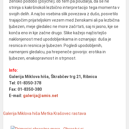
žensko podobo (psyche); ob tem pa poudarja, da se ne
strinja s kakršnokoli lezbično interpretacijo tega momenta v
svojih delih. A naj bo vsebina slik povezava z dušo, posvetilo
trajajočim prijateljskim vezem med ženskami ali pa lezbična
ljubezen, meje gledalec ne more začrtati, saj ni jasno, kje se
konča eno in kje začne drugo. Slike kažejo najčistejšo
naklonjenost med upodobljenkama in oznanjajo: duša je
resnica in resnica je ljubezen. Pogledi upodobljenih,
namenjeni gledalcu, pa hrepeneče govorijo: erotika in
ljubezen, enakopravnost in strpnost.
Info:
Galerija Miklova hiša, Škrabčev trg 21, Ribnica
Tel: 01-8350-378
Fax: 01-8350-380
E-mail:
galerija@amis.net
Galerija Miklova hiša
Metka Krašovec
rastava