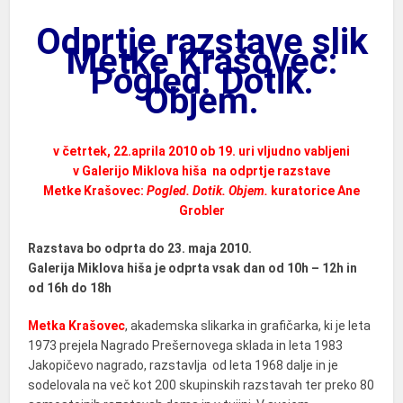
Odprtje razstave slik
Metke Krašovec:
Pogled. Dotik.
Objem.
v četrtek, 22.aprila 2010 ob 19. uri vljudno vabljeni
v Galerijo Miklova hiša na odprtje razstave
Metke Krašovec:
Pogled. Dotik. Objem.
kuratorice Ane
Grobler
Razstava bo odprta do 23. maja 2010.
Galerija Miklova hiša je odprta vsak dan od 10h – 12h in
od 16h do 18h
Metka Krašovec
, akademska slikarka in grafičarka, ki je leta
1973 prejela Nagrado Prešernovega sklada in leta 1983
Jakopičevo nagrado, razstavlja od leta 1968 dalje in je
sodelovala na več kot 200 skupinskih razstavah ter preko 80