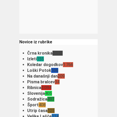
Novice iz rubrike
Črna kronika
3.342
Izleti
155
Koledar dogodkov
1.766
Loški Potok
106
Na današnji dan
209
Pisma bralcev
34
Ribnica
3.094
Slovenija
405
Sodražica
497
Šport
408
Utrip časa
125
Velike Lašče
114