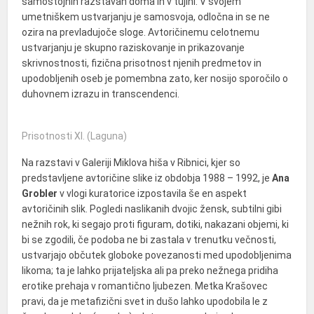
samostojnih razstavah doma in v tujini. V svojem
umetniškem ustvarjanju je samosvoja, odločna in se ne
ozira na prevladujoče sloge. Avtoričinemu celotnemu
ustvarjanju je skupno raziskovanje in prikazovanje
skrivnostnosti, fizična prisotnost njenih predmetov in
upodobljenih oseb je pomembna zato, ker nosijo sporočilo o
duhovnem izrazu in transcendenci.
Prisotnosti XI. (Laguna)
Na razstavi v Galeriji Miklova hiša v Ribnici, kjer so
predstavljene avtoričine slike iz obdobja 1988 – 1992, je
Ana
Grobler
v vlogi kuratorice izpostavila še en aspekt
avtoričinih slik. Pogledi naslikanih dvojic žensk, subtilni gibi
nežnih rok, ki segajo proti figuram, dotiki, nakazani objemi, ki
bi se zgodili, če podoba ne bi zastala v trenutku večnosti,
ustvarjajo občutek globoke povezanosti med upodobljenima
likoma; ta je lahko prijateljska ali pa preko nežnega pridiha
erotike prehaja v romantično ljubezen. Metka Krašovec
pravi, da je metafizični svet in dušo lahko upodobila le z