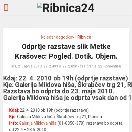
Koledar dogodkov
•
Ribnica
Odprtje razstave slik Metke
Krašovec: Pogled. Dotik. Objem.
sre, 21. aprila 2010
2.493
2 min - čas branja
Komentiraj
Kdaj: 22. 4. 2010 ob 19h (odprtje razstave)
Kje: Galerija Miklova hiša, Škrabčev trg 21, R
Razstava bo odprta do 23. maja 2010.
Galerija Miklova hiša je odprta vsak dan od 
Kdaj
: 22. 4. 2010 ob 19h (odprtje razstave)
Kje
: Galerija Miklova hiša, Škrabčev trg 21, Ribnica
Info
:
Galerija Miklova hiša
(01-8350-378), razstava bo odprta
od 22.4 – 23.5. 2010