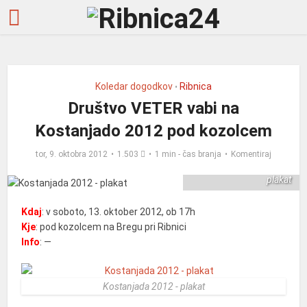
Koledar dogodkov
Ribnica
•
Društvo VETER vabi na
Kostanjado 2012 pod kozolcem
tor, 9. oktobra 2012
1.503
1 min - čas branja
Komentiraj
Kostanjada 2012 -
plakat
Kdaj
: v soboto, 13. oktober 2012, ob 17h
Kje
: pod kozolcem na Bregu pri Ribnici
Info
: —
Kostanjada 2012 - plakat