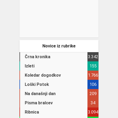
Novice iz rubrike
Črna kronika
3.342
Izleti
155
Koledar dogodkov
1.766
Loški Potok
106
Na današnji dan
209
Pisma bralcev
34
Ribnica
3.094