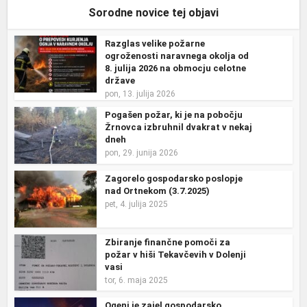
Sorodne novice tej objavi
Razglas velike požarne
ogroženosti naravnega okolja od
8. julija 2026 na obmocju celotne
države
pon, 13. julija 2026
Pogašen požar, ki je na pobočju
Žrnovca izbruhnil dvakrat v nekaj
dneh
pon, 29. junija 2026
Zagorelo gospodarsko poslopje
nad Ortnekom (3.7.2025)
pet, 4. julija 2025
Zbiranje finančne pomoči za
požar v hiši Tekavčevih v Dolenji
vasi
tor, 6. maja 2025
Ogenj je zajel gospodarsko