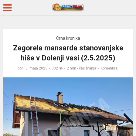
Črna kronika
Zagorela mansarda stanovanjske
hiše v Dolenji vasi (2.5.2025)
pon, 5. maja 2025
302
2 min - čas branja
Komentiraj