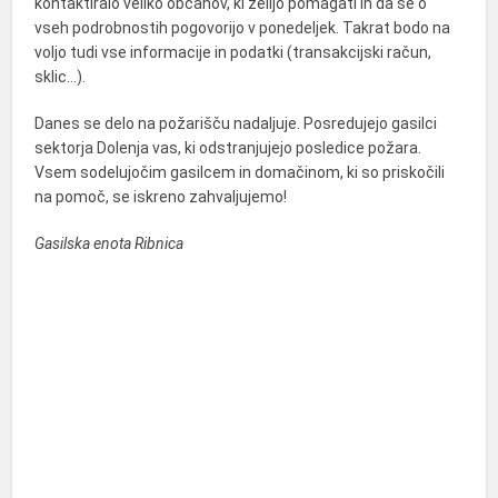
kontaktiralo veliko občanov, ki želijo pomagati in da se o
vseh podrobnostih pogovorijo v ponedeljek. Takrat bodo na
voljo tudi vse informacije in podatki (transakcijski račun,
sklic…).
Danes se delo na požarišču nadaljuje. Posredujejo gasilci
sektorja Dolenja vas, ki odstranjujejo posledice požara.
Vsem sodelujočim gasilcem in domačinom, ki so priskočili
na pomoč, se iskreno zahvaljujemo!
Gasilska enota Ribnica