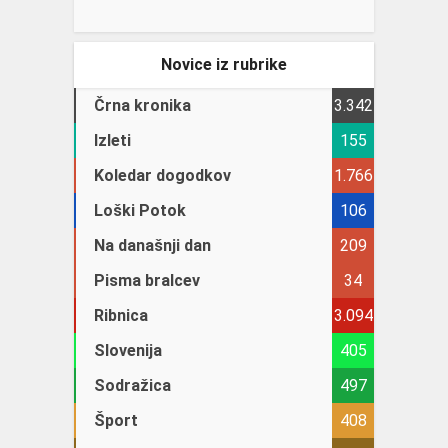
Novice iz rubrike
Črna kronika
3.342
Izleti
155
Koledar dogodkov
1.766
Loški Potok
106
Na današnji dan
209
Pisma bralcev
34
Ribnica
3.094
Slovenija
405
Sodražica
497
Šport
408