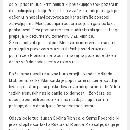
so bili prisotni tudi kriminalisti, ki preiskujejo vzrok požara in
dve policijski patrulji. Policisti so v začetku tudi pomagali pri
gašenju in napeljavi cevovoda za kar se jim še posebej
zahvaljujemo. Med gašenjem požara se je en gasilec lažje
poškodoval. Prvo pomoč smo mu nudili ribniški gasilci ter ga
prepeljali k dežurnemu zdravniku v ZD Ribnica.
Še ena pohvala policistom. Med samo intervencijo so nam
pomagali s prevozom praznih tlačnih posod zraka do
polnilnice v Ribnici in nato polnih nazaj na požarišče. Še en
dokaz več da sodelujemo z roko v roki.
Požar smo uspeli relativno hitro omejiti, vendar je škoda
kljub temu velika. Mansarda je popolnoma uničena, spodnji
bivalni prostori pa so poškodovani zaradi gasilne vode. V teh
težkih trenutkih nas je ganila solidarnost – že včeraj so
sosedje ponudili pomoč, kar nas navdaja z upanjem in
potrjuje, da so dobri ljudje še vedno med nami.
Odzval se je tudi župan Občina Ribnica, g. Samo Pogorelc, ki
je že stopil v kontakt z Rdeči križ Ribnica. Zapisal je, da ga je