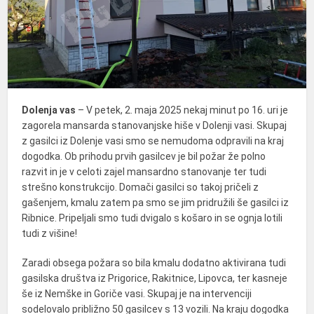
Dolenja vas
– V petek, 2. maja 2025 nekaj minut po 16. uri je
zagorela mansarda stanovanjske hiše v Dolenji vasi. Skupaj
z gasilci iz Dolenje vasi smo se nemudoma odpravili na kraj
dogodka. Ob prihodu prvih gasilcev je bil požar že polno
razvit in je v celoti zajel mansardno stanovanje ter tudi
strešno konstrukcijo. Domači gasilci so takoj pričeli z
gašenjem, kmalu zatem pa smo se jim pridružili še gasilci iz
Ribnice. Pripeljali smo tudi dvigalo s košaro in se ognja lotili
tudi z višine!
Zaradi obsega požara so bila kmalu dodatno aktivirana tudi
gasilska društva iz Prigorice, Rakitnice, Lipovca, ter kasneje
še iz Nemške in Goriče vasi. Skupaj je na intervenciji
sodelovalo približno 50 gasilcev s 13 vozili. Na kraju dogodka