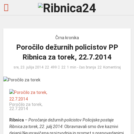
Črna kronika
Poročilo dežurnih policistov PP
Ribnica za torek, 22.7.2014
sre, 23. julija 2014
499
1 min - čas branja
Komentiraj
Poročilo za torek,
22.7.2014
Ribnica
–
Poročanje dežurnih policistov Policijske postaje
Ribnica za torek, 22. julij 2014
: Obravnavali smo dve kaznivi
dejanji Neupravičena proizvodnja in promet s prepovedanimi