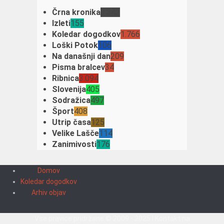
Črna kronika
3.342
Izleti
155
Koledar dogodkov
1.766
Loški Potok
106
Na današnji dan
209
Pisma bralcev
34
Ribnica
3.094
Slovenija
405
Sodražica
497
Šport
408
Utrip časa
125
Velike Lašče
114
Zanimivosti
176
Domov
Koledar dogodkov
Arhiv objav
Vse pravice pridržane © 2009 - 2025 | Kontakt na