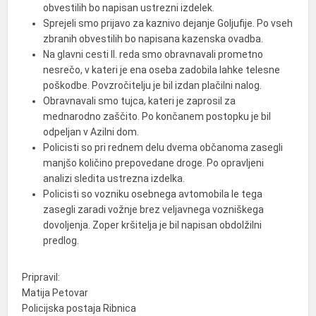
obvestilih bo napisan ustrezni izdelek.
Sprejeli smo prijavo za kaznivo dejanje Goljufije. Po vseh
zbranih obvestilih bo napisana kazenska ovadba.
Na glavni cesti II. reda smo obravnavali prometno
nesrečo, v kateri je ena oseba zadobila lahke telesne
poškodbe. Povzročitelju je bil izdan plačilni nalog.
Obravnavali smo tujca, kateri je zaprosil za
mednarodno zaščito. Po končanem postopku je bil
odpeljan v Azilni dom.
Policisti so pri rednem delu dvema občanoma zasegli
manjšo količino prepovedane droge. Po opravljeni
analizi sledita ustrezna izdelka.
Policisti so vozniku osebnega avtomobila le tega
zasegli zaradi vožnje brez veljavnega vozniškega
dovoljenja. Zoper kršitelja je bil napisan obdolžilni
predlog.
Pripravil:
Matija Petovar
Policijska postaja Ribnica