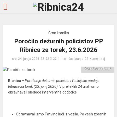
Črna kronika
Poročilo dežurnih policistov PP
Ribnica za torek, 23.6.2026
sre, 24. junija 2026
92
1 min - čas branja
Komentiraj
Poročilo za torek
Ribnica
–
Poročanje dežurnih policistov Policijske postaje
Ribnica za torek (23. junij 2026)
: V preteklih 24 urah smo
obravnavali sledeče interventne dogodke:
Obravnavali smo Tatvino luči iz vozila. Po vseh zbranih