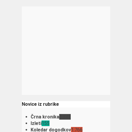
Novice iz rubrike
Črna kronika
3.342
Izleti
155
Koledar dogodkov
1.766