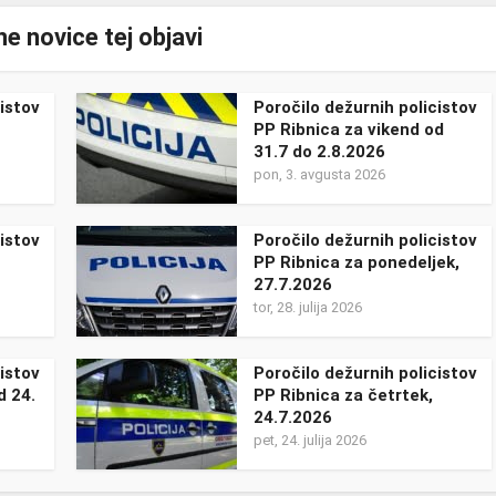
e novice tej objavi
istov
Poročilo dežurnih policistov
PP Ribnica za vikend od
31.7 do 2.8.2026
pon, 3. avgusta 2026
istov
Poročilo dežurnih policistov
PP Ribnica za ponedeljek,
27.7.2026
tor, 28. julija 2026
istov
Poročilo dežurnih policistov
d 24.
PP Ribnica za četrtek,
24.7.2026
pet, 24. julija 2026