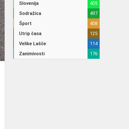
Slovenija
405
Sodražica
497
Šport
408
Utrip časa
125
Velike Lašče
114
Zanimivosti
176