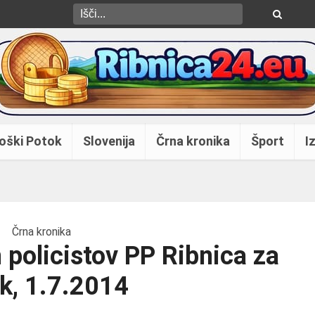
oški Potok
Slovenija
Črna kronika
Šport
Iz
Črna kronika
 policistov PP Ribnica za
ek, 1.7.2014