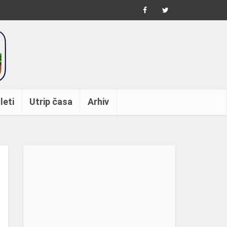
leti
Utrip časa
Arhiv