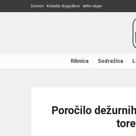
Domov
Koledar dogodkov
Arhiv objav
Ribnica
Sodražica
L
Poročilo dežurnih
tor