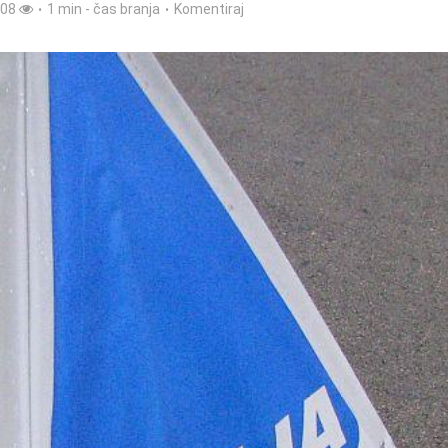
308
1 min - čas branja
Komentiraj