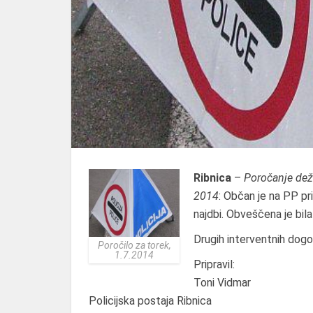
Ribnica
–
Poročanje dežu
2014
: Občan je na PP pr
najdbi. Obveščena je bila
Drugih interventnih dogo
Poročilo za torek,
1.7.2014
Pripravil:
Toni Vidmar
Policijska postaja Ribnica