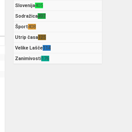
Slovenija
405
Sodražica
497
Šport
408
Utrip časa
125
Velike Lašče
114
Zanimivosti
176