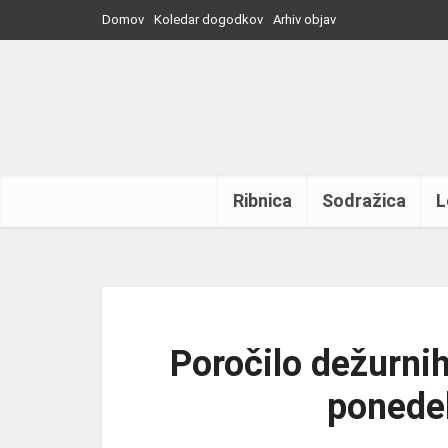
Domov
Koledar dogodkov
Arhiv objav
Ribnica
Sodražica
L
Poročilo dežurnih
ponedel