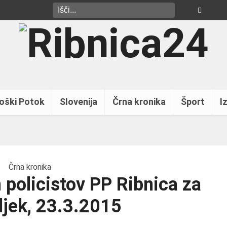
oški Potok
Slovenija
Črna kronika
Šport
Iz
Črna kronika
 policistov PP Ribnica za
jek, 23.3.2015