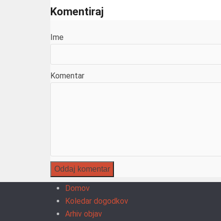
Komentiraj
Ime
Komentar
Domov
Koledar dogodkov
Arhiv objav