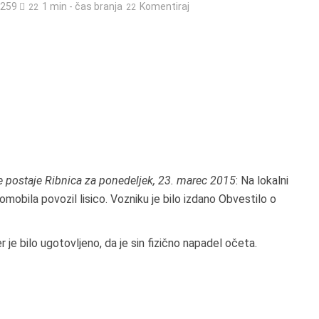
259
1 min - čas branja
Komentiraj
ke postaje Ribnica za ponedeljek, 23. marec 2015
: Na lokalni
mobila povozil lisico. Vozniku je bilo izdano Obvestilo o
 je bilo ugotovljeno, da je sin fizično napadel očeta.