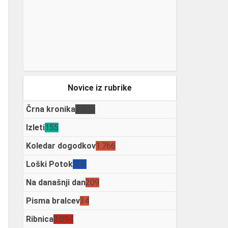
Novice iz rubrike
Črna kronika
3.342
Izleti
155
Koledar dogodkov
1.766
Loški Potok
106
Na današnji dan
209
Pisma bralcev
34
Ribnica
3.094