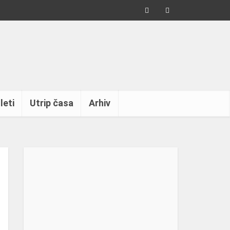
leti
Utrip časa
Arhiv