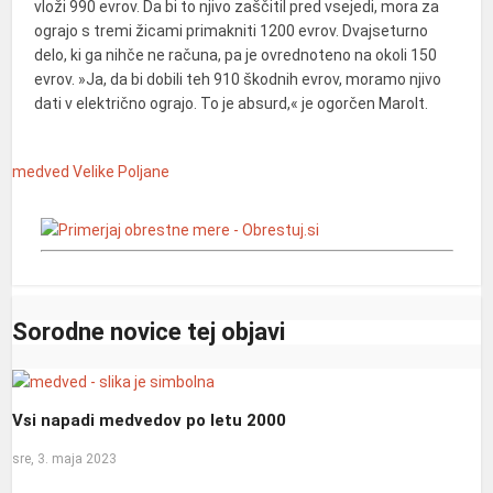
vloži 990 evrov. Da bi to njivo zaščitil pred vsejedi, mora za
ograjo s tremi žicami primakniti 1200 evrov. Dvajseturno
delo, ki ga nihče ne računa, pa je ovrednoteno na okoli 150
evrov. »Ja, da bi dobili teh 910 škodnih evrov, moramo njivo
dati v električno ograjo. To je absurd,« je ogorčen Marolt.
medved
Velike Poljane
Sorodne novice tej objavi
Vsi napadi medvedov po letu 2000
sre, 3. maja 2023