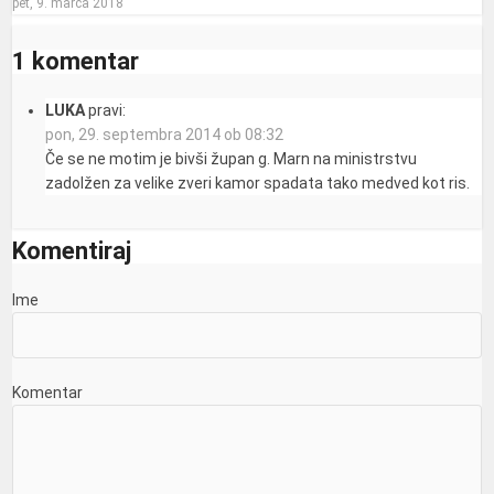
pet, 9. marca 2018
1 komentar
LUKA
pravi:
pon, 29. septembra 2014 ob 08:32
Če se ne motim je bivši župan g. Marn na ministrstvu
zadolžen za velike zveri kamor spadata tako medved kot ris.
Komentiraj
Ime
Komentar