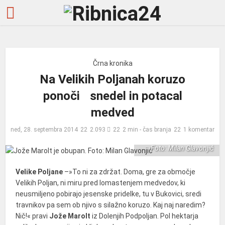
Črna kronika
Na Velikih Poljanah koruzo
ponoči snedel in potacal
medved
ned, 28. septembra 2014
2.093
2 min - čas branja
1 komentar
Jože Marolt je obupan.
Foto: Milan Glavonjić
Velike Poljane
–»To ni za zdržat. Doma, gre za območje
Velikih Poljan, ni miru pred lomastenjem medvedov, ki
neusmiljeno pobirajo jesenske pridelke, tu v Bukovici, sredi
travnikov pa sem ob njivo s silažno koruzo. Kaj naj naredim?
Nič!« pravi
Jože Marolt
iz Dolenjih Podpoljan. Pol hektarja