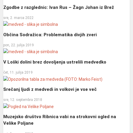
Zgodbe z razglednic: Ivan Rus – Žagn Johan iz Brež
sre, 2. marca 2022
Občina Sodražica: Problematika divjih zveri
pon, 22. julija 2019
V Loški dolini brez dovoljenja ustrelili medvedko
čet, 11. julija 2019
Srečanj ljudi z medvedi in volkovi je vse več
sre, 12. septembra 2018
Muzejsko društvo Ribnica vabi na strokovni ogled na
Velike Poljane