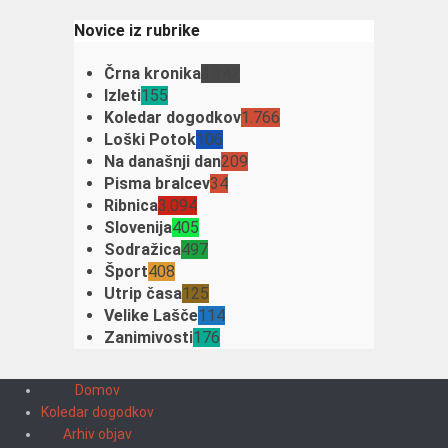
Novice iz rubrike
Črna kronika
3.342
Izleti
155
Koledar dogodkov
1.766
Loški Potok
106
Na današnji dan
209
Pisma bralcev
34
Ribnica
3.094
Slovenija
405
Sodražica
497
Šport
408
Utrip časa
125
Velike Lašče
114
Zanimivosti
176
Domov
Koledar dogodkov
Arhiv objav