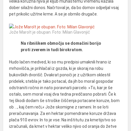
velika koruzna njiva je kljub muhastemu vremenu kazala
dober silažni donos. Načrtoval je, da bo domov odpeljal vsaj
pet prikolic užitne krme. A se je obrnilo drugače.
Jože Marolt je obupan. Foto: Milan Glavonjić
Na ribniškem območju se domačini borijo
proti zverem in tudi birokratom.
Hudo lačen medved, ki so mu predpisi umaknili hrano iz
mrhovišča, je prihlačal iz gozda, ki je skoraj na robu
bukovških dvorišč. Dvakrat ponoči je z užitkom oklestil
pridelek; stebla je tako potacal, da jih bo moral gospodar
odstraniti ročno in nato poravnati parcelo. »To, kar je še
ostalo, sem moral vsaj dva tedna predčasno pobrati. Če k
tej škodi dodam še stroške čiščenja potacane koruze, bom
ob …, kaj čem reči,« Jože skomigne z rameni. In se loti
preračunavanja. Za en hektar pomendrane koruze država
plača 910 evrov. In to je vse. Na inštitutu za kmetijstvo so
izračunali, da kmet v hektar veliko njivo od oranja do žetve