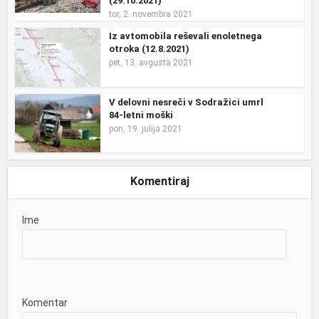
(29.10.2021)
tor, 2. novembra 2021
Iz avtomobila reševali enoletnega
otroka (12.8.2021)
pet, 13. avgusta 2021
V delovni nesreči v Sodražici umrl
84-letni moški
pon, 19. julija 2021
Komentiraj
Ime
Komentar