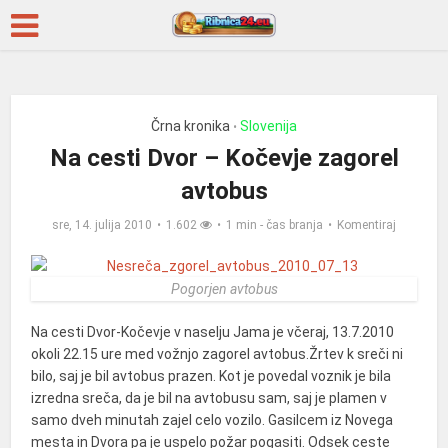
Črna kronika
Slovenija
•
Na cesti Dvor – Kočevje zagorel
avtobus
sre, 14. julija 2010
1.602
1 min - čas branja
Komentiraj
Pogorjen avtobus
Na cesti Dvor-Kočevje v naselju Jama je včeraj, 13.7.2010
okoli 22.15 ure med vožnjo zagorel avtobus.
Žrtev k sreči ni
bilo, saj je bil avtobus prazen. Kot je povedal voznik je bila
izredna sreča, da je bil na avtobusu sam, saj je plamen v
samo dveh minutah zajel celo vozilo. Gasilcem iz Novega
mesta in Dvora pa je uspelo požar pogasiti. Odsek ceste