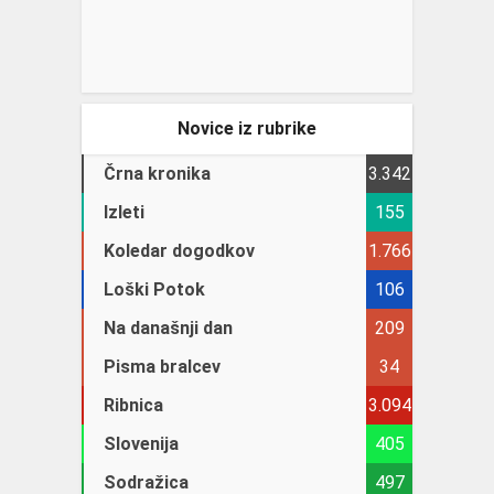
Novice iz rubrike
Črna kronika
3.342
Izleti
155
Koledar dogodkov
1.766
Loški Potok
106
Na današnji dan
209
Pisma bralcev
34
Ribnica
3.094
Slovenija
405
Sodražica
497