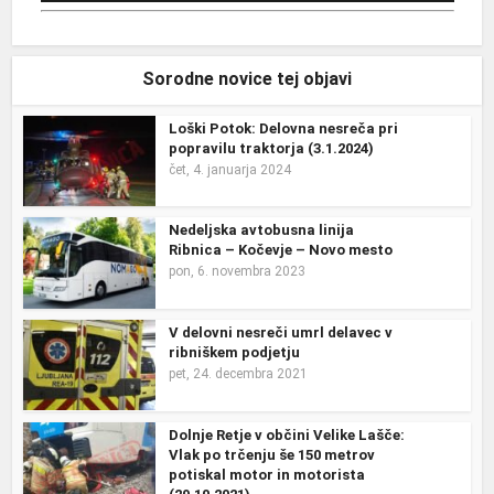
Sorodne novice tej objavi
Loški Potok: Delovna nesreča pri
popravilu traktorja (3.1.2024)
čet, 4. januarja 2024
Nedeljska avtobusna linija
Ribnica – Kočevje – Novo mesto
pon, 6. novembra 2023
V delovni nesreči umrl delavec v
ribniškem podjetju
pet, 24. decembra 2021
Dolnje Retje v občini Velike Lašče:
Vlak po trčenju še 150 metrov
potiskal motor in motorista