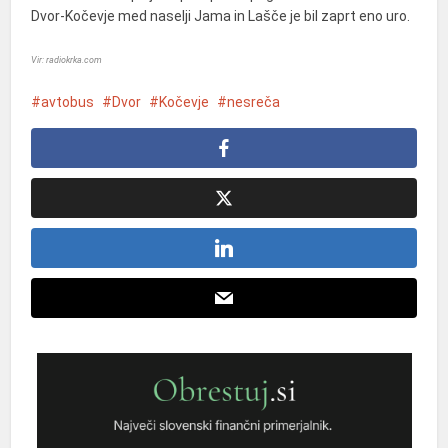
Dvor-Kočevje med naselji Jama in Lašče je bil zaprt eno uro.
Vir: radiokrka.com
avtobus
Dvor
Kočevje
nesreča