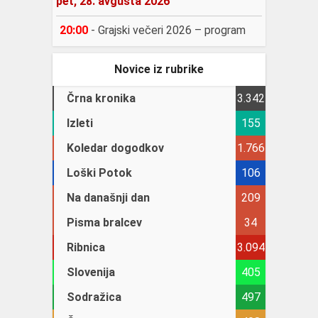
pet, 28. avgusta 2026
20:00
-
Grajski večeri 2026 – program
Novice iz rubrike
Črna kronika
3.342
Izleti
155
Koledar dogodkov
1.766
Loški Potok
106
Na današnji dan
209
Pisma bralcev
34
Ribnica
3.094
Slovenija
405
Sodražica
497