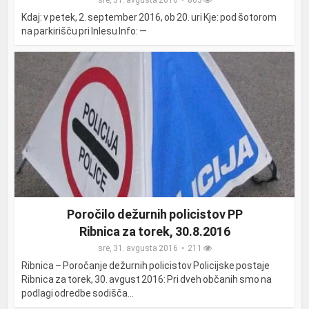
sre, 31. avgusta 2016
863
Kdaj: v petek, 2. september 2016, ob 20. uri Kje: pod šotorom
na parkirišču pri Inlesu Info: —
Poročilo dežurnih policistov PP
Ribnica za torek, 30.8.2016
sre, 31. avgusta 2016
211
Ribnica – Poročanje dežurnih policistov Policijske postaje
Ribnica za torek, 30. avgust 2016: Pri dveh občanih smo na
podlagi odredbe sodišča...