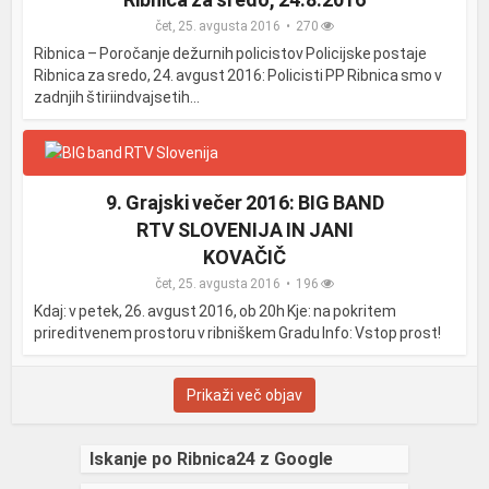
čet, 25. avgusta 2016
270
Ribnica – Poročanje dežurnih policistov Policijske postaje
Ribnica za sredo, 24. avgust 2016: Policisti PP Ribnica smo v
zadnjih štiriindvajsetih...
9. Grajski večer 2016: BIG BAND
RTV SLOVENIJA IN JANI
KOVAČIČ
čet, 25. avgusta 2016
196
Kdaj: v petek, 26. avgust 2016, ob 20h Kje: na pokritem
prireditvenem prostoru v ribniškem Gradu Info: Vstop prost!
Prikaži več objav
Iskanje po Ribnica24 z Google