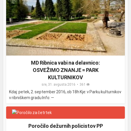
MD Ribnica vabi na delavnico:
OSVEŽIMO ZNANJE = PARK
KULTURNIKOV
sre, 31. avgusta 2016
361
Kdaj: petek, 2. september 2016, ob 18h Kje: v Parku kulturnikov
v ribniškem gradu Info: —
Poročilo dežurnih policistov PP