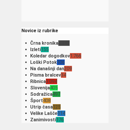
Novice iz rubrike
Črna kronika
3.342
Izleti
155
Koledar dogodkov
1.766
Loški Potok
106
Na današnji dan
209
Pisma bralcev
34
Ribnica
3.094
Slovenija
405
Sodražica
497
Šport
408
Utrip časa
125
Velike Lašče
114
Zanimivosti
176