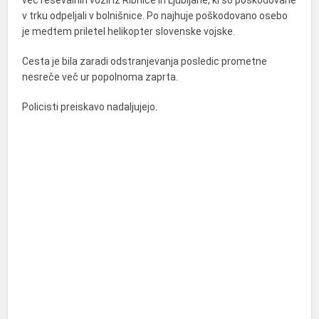
več reševalnih vozil iz Ribnice in Ljubljane, ki so poškodovane
v trku odpeljali v bolnišnice. Po najhuje poškodovano osebo
je medtem priletel helikopter slovenske vojske.
Cesta je bila zaradi odstranjevanja posledic prometne
nesreče več ur popolnoma zaprta.
Policisti preiskavo nadaljujejo.