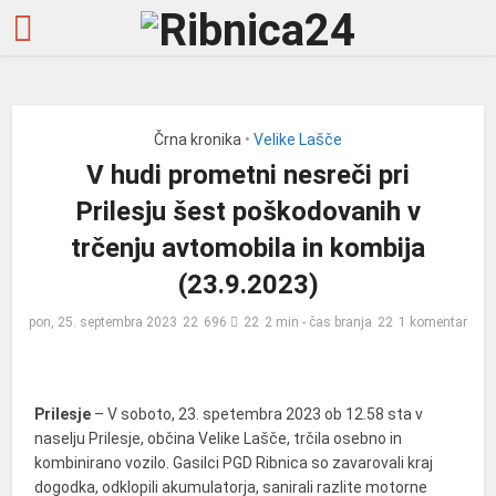
Črna kronika
•
Velike Lašče
V hudi prometni nesreči pri
Prilesju šest poškodovanih v
trčenju avtomobila in kombija
(23.9.2023)
pon, 25. septembra 2023
696
2 min - čas branja
1 komentar
Prilesje
– V soboto, 23. spetembra 2023 ob 12.58 sta v
naselju Prilesje, občina Velike Lašče, trčila osebno in
kombinirano vozilo. Gasilci PGD Ribnica so zavarovali kraj
dogodka, odklopili akumulatorja, sanirali razlite motorne