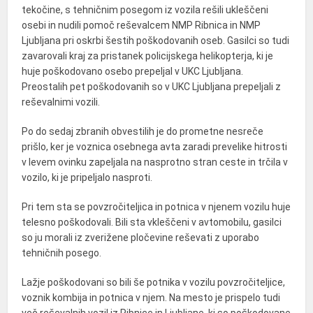
tekočine, s tehničnim posegom iz vozila rešili ukleščeni
osebi in nudili pomoč reševalcem NMP Ribnica in NMP
Ljubljana pri oskrbi šestih poškodovanih oseb. Gasilci so tudi
zavarovali kraj za pristanek policijskega helikopterja, ki je
huje poškodovano osebo prepeljal v UKC Ljubljana.
Preostalih pet poškodovanih so v UKC Ljubljana prepeljali z
reševalnimi vozili.
Po do sedaj zbranih obvestilih je do prometne nesreče
prišlo, ker je voznica osebnega avta zaradi prevelike hitrosti
v levem ovinku zapeljala na nasprotno stran ceste in trčila v
vozilo, ki je pripeljalo nasproti.
Pri tem sta se povzročiteljica in potnica v njenem vozilu huje
telesno poškodovali. Bili sta vkleščeni v avtomobilu, gasilci
so ju morali iz zverižene pločevine reševati z uporabo
tehničnih posego.
Lažje poškodovani so bili še potnika v vozilu povzročiteljice,
voznik kombija in potnica v njem. Na mesto je prispelo tudi