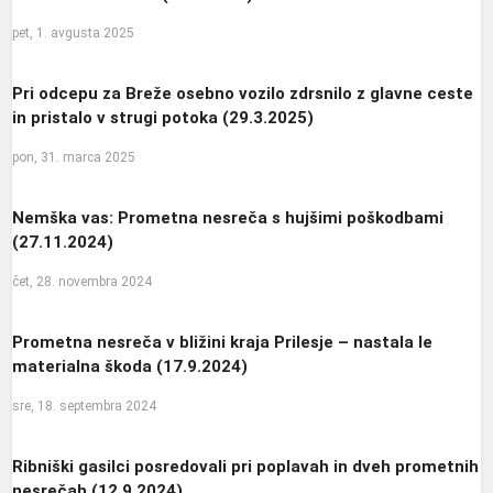
pet, 1. avgusta 2025
Pri odcepu za Breže osebno vozilo zdrsnilo z glavne ceste
in pristalo v strugi potoka (29.3.2025)
pon, 31. marca 2025
Nemška vas: Prometna nesreča s hujšimi poškodbami
(27.11.2024)
čet, 28. novembra 2024
Prometna nesreča v bližini kraja Prilesje – nastala le
materialna škoda (17.9.2024)
sre, 18. septembra 2024
Ribniški gasilci posredovali pri poplavah in dveh prometnih
nesrečah (12.9.2024)