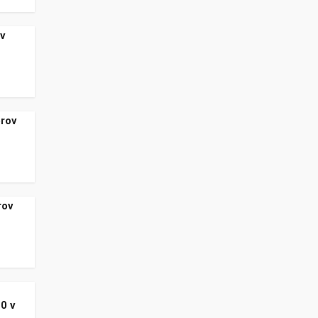
 v
erov
rov
0 v