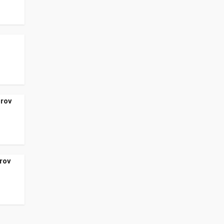
erov
rov