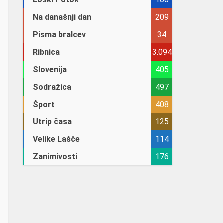
Na današnji dan
209
Pisma bralcev
34
Ribnica
3.094
Slovenija
405
Sodražica
497
Šport
408
Utrip časa
125
Velike Lašče
114
Zanimivosti
176