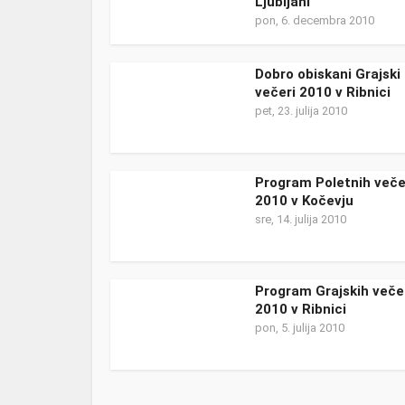
Ljubljani
pon, 6. decembra 2010
Dobro obiskani Grajski
večeri 2010 v Ribnici
pet, 23. julija 2010
Program Poletnih več
2010 v Kočevju
sre, 14. julija 2010
Program Grajskih veče
2010 v Ribnici
pon, 5. julija 2010