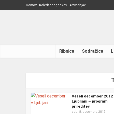
Domov
Koledar dogodkov
Arhiv objav
Ribnica
Sodražica
L
T
Veseli december 2012
Ljubljani – program
prireditev
sob, 8. decembra 2012