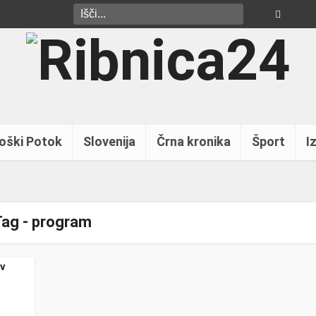
oški Potok
Slovenija
Črna kronika
Šport
Iz
ag - program
 v