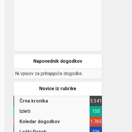
Napovednik dogodkov
Ni vpisov za prihajajoče dogodke.
Novice iz rubrike
Črna kronika
3.341
Izleti
155
Koledar dogodkov
1.765
Loški Potok
106