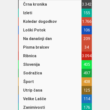
Črna kronika
3.342
Izleti
155
Koledar dogodkov
1.766
Loški Potok
106
Na današnji dan
209
Pisma bralcev
34
Ribnica
3.094
Slovenija
405
Sodražica
497
Šport
408
Utrip časa
125
Velike Lašče
114
Zanimivosti
176