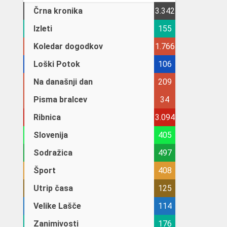
Črna kronika
3.342
Izleti
155
Koledar dogodkov
1.766
Loški Potok
106
Na današnji dan
209
Pisma bralcev
34
Ribnica
3.094
Slovenija
405
Sodražica
497
Šport
408
Utrip časa
125
Velike Lašče
114
Zanimivosti
176