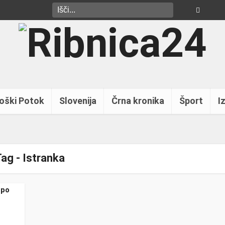
oški Potok
Slovenija
Črna kronika
Šport
Iz
ag - Istranka
 po