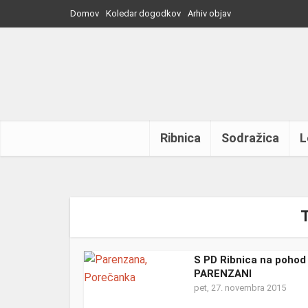
Domov
Koledar dogodkov
Arhiv objav
Ribnica
Sodražica
L
T
S PD Ribnica na pohod
PARENZANI
pet, 27. novembra 2015