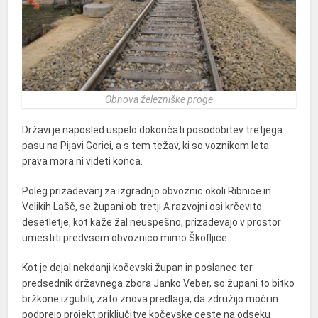
Obnova železniške proge
Državi je naposled uspelo dokončati posodobitev tretjega
pasu na Pijavi Gorici, a s tem težav, ki so voznikom leta
prava mora ni videti konca.
Poleg prizadevanj za izgradnjo obvoznic okoli Ribnice in
Velikih Lašč, se župani ob tretji A razvojni osi krčevito
desetletje, kot kaže žal neuspešno, prizadevajo v prostor
umestiti predvsem obvoznico mimo Škofljice.
Kot je dejal nekdanji kočevski župan in poslanec ter
predsednik državnega zbora Janko Veber, so župani to bitko
bržkone izgubili, zato znova predlaga, da združijo moči in
podprejo projekt priključitve kočevske ceste na odseku