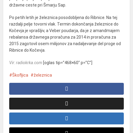
državne ceste pri Šmarju Sap.
Po petih letih je železnica posodobljena do Ribnice. Na tej
razdalji pelje tovorni vlak. Termin dokončanja železnice do
Kočevja je vprašljiv, a Veber poudarja, da je z amandmajem
rebalansa državnega proračuna za 2014 in proračuna za
2015 zagotovil osem milijonov za nadaljevanje del proge od
Ribnice do Kočevja.
Vir: radiokrka.com
[oglas tip=”468×60″ p=”C”]
Škofljica
železnica