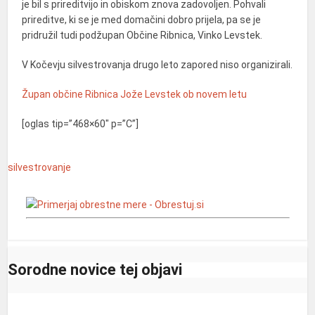
je bil s prireditvijo in obiskom znova zadovoljen. Pohvali
prireditve, ki se je med domačini dobro prijela, pa se je
pridružil tudi podžupan Občine Ribnica, Vinko Levstek.
V Kočevju silvestrovanja drugo leto zapored niso organizirali.
Župan občine Ribnica Jože Levstek ob novem letu
[oglas tip=”468×60″ p=”C”]
silvestrovanje
Sorodne novice tej objavi