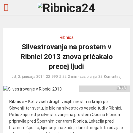
Ribnica
Silvestrovanja na prostem v
Ribnici 2013 znova pričakalo
precej ljudi
čet, 2. januarja 2014
990
2 min - čas branja
Komentiraj
Silvestrovanje v Ribnici
2013
Ribnica
– Kot v vseh drugih večjih mestih in krajih po
Sloveniji ter svetu, je bilo na silvestrovo veselo tudi v Ribnici.
Petič zapored je silvestrovanje na prostem Občina Ribnica
pripravila pred Športnim centrom Ribnica. Lokacija pred
hramom športa, kjer se je na zadnji dan starega leta odvijalo