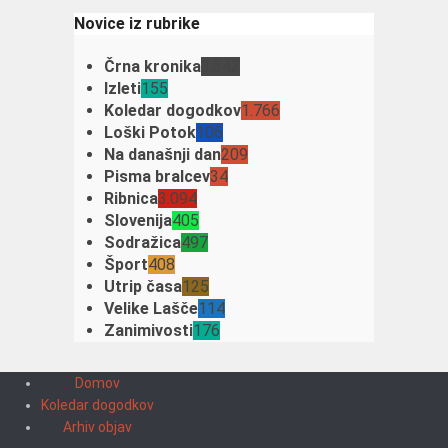
Novice iz rubrike
Črna kronika
3.342
Izleti
155
Koledar dogodkov
1.766
Loški Potok
106
Na današnji dan
209
Pisma bralcev
34
Ribnica
3.094
Slovenija
405
Sodražica
497
Šport
408
Utrip časa
125
Velike Lašče
114
Zanimivosti
176
Domov
Koledar dogodkov
Arhiv objav