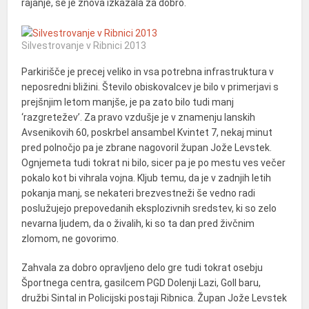
rajanje, se je znova izkazala za dobro.
Silvestrovanje v Ribnici 2013
Parkirišče je precej veliko in vsa potrebna infrastruktura v
neposredni bližini. Število obiskovalcev je bilo v primerjavi s
prejšnjim letom manjše, je pa zato bilo tudi manj
‘razgretežev’. Za pravo vzdušje je v znamenju lanskih
Avsenikovih 60, poskrbel ansambel Kvintet 7, nekaj minut
pred polnočjo pa je zbrane nagovoril župan Jože Levstek.
Ognjemeta tudi tokrat ni bilo, sicer pa je po mestu ves večer
pokalo kot bi vihrala vojna. Kljub temu, da je v zadnjih letih
pokanja manj, se nekateri brezvestneži še vedno radi
poslužujejo prepovedanih eksplozivnih sredstev, ki so zelo
nevarna ljudem, da o živalih, ki so ta dan pred živčnim
zlomom, ne govorimo.
Zahvala za dobro opravljeno delo gre tudi tokrat osebju
Športnega centra, gasilcem PGD Dolenji Lazi, Goll baru,
družbi Sintal in Policijski postaji Ribnica. Župan Jože Levstek