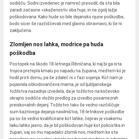
sodišču. Sodni izvedenec je namreč presodil, da sta bila
zaradi začasne »skaženosti« oba huje, in ne zgolj lažje
poškodovana. Kako hude so bile dejansko njune poškodbe,
bodo sicer še razčiščevali med glavno obravnavo, ki še ni
zaključena.
Zlomljen nos lahka, modrice pa huda
poškodba
Postopek na škodo 18-letnega Ribničana, ki naj bi ga ista
trojica pretepla kmalu po napadu na župana, medtem ko je
hodil proti domu, pa še zdaleč ni v fazi sojenja. Kot nam je
pojasnila oškodovančeva mama, je od ljubljanskega
tožilstva nazadnje izvedela, da je tožilstvo na kočevsko
okrajno sodišče vložilo predlog za izvedbo posameznih
preiskovalnih dejanj. Tožilstvo tako še vedno razčiščuje
sum kaznivega dejanja nasilništva, 18-letnikove poškodbe
pa so še vedno kvalificirane kot lahke, čeprav je vsakemu
laiku lahko jasno, da je bil poškodovan huje kot policistka in
župan, saj so mu napadalci zlomili nos, medtem ko sta