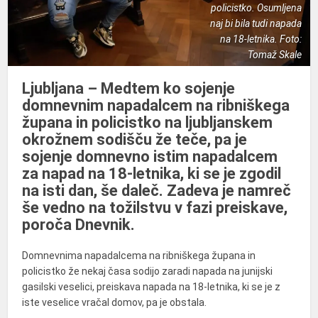
policistko. Osumljena
naj bi bila tudi napada
na 18-letnika. Foto:
Tomaž Skale
Ljubljana – Medtem ko sojenje
domnevnim napadalcem na ribniškega
župana in policistko na ljubljanskem
okrožnem sodišču že teče, pa je
sojenje domnevno istim napadalcem
za napad na 18-letnika, ki se je zgodil
na isti dan, še daleč. Zadeva je namreč
še vedno na tožilstvu v fazi preiskave,
poroča Dnevnik.
Domnevnima napadalcema na ribniškega župana in
policistko že nekaj časa sodijo zaradi napada na junijski
gasilski veselici, preiskava napada na 18-letnika, ki se je z
iste veselice vračal domov, pa je obstala.