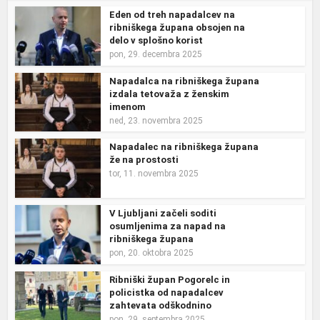
Eden od treh napadalcev na
ribniškega župana obsojen na
delo v splošno korist
pon, 29. decembra 2025
Napadalca na ribniškega župana
izdala tetovaža z ženskim
imenom
ned, 23. novembra 2025
Napadalec na ribniškega župana
že na prostosti
tor, 11. novembra 2025
V Ljubljani začeli soditi
osumljenima za napad na
ribniškega župana
pon, 20. oktobra 2025
Ribniški župan Pogorelc in
policistka od napadalcev
zahtevata odškodnino
pon, 29. septembra 2025