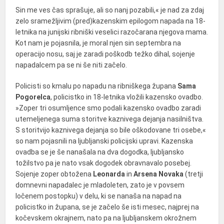
Sin me ves čas sprašuje, ali so nanj pozabili,« je nad za zdaj
zelo sramežljivim (pred)kazenskim epilogom napada na 18-
letnika na junijski ribniški veselici razočarana njegova mama.
Kot nam je pojasnila, je moral njen sin septembra na
operacijo nosu, saj je zaradi poškodb težko dihal, sojenje
napadalcem pa se ni še niti začelo.
Policisti so kmalu po napadu na ribniškega župana
Sama
Pogorelca
, policistko in 18-letnika vložili kazensko ovadbo.
»Zoper tri osumljence smo podali kazensko ovadbo zaradi
utemeljenega suma storitve kaznivega dejanja nasilništva.
S storitvijo kaznivega dejanja so bile oškodovane tri osebe,«
so nam pojasnili na ljubljanski policijski upravi. Kazenska
ovadba se je še nanašala na dva dogodka, ljubljansko
tožilstvo pa je nato vsak dogodek obravnavalo posebej.
Sojenje zoper obtožena
Leonarda
in
Arsena Novaka
(tretji
domnevni napadalec je mladoleten, zato je v povsem
ločenem postopku) v delu, ki se nanaša na napad na
policistko in župana, se je začelo še isti mesec, najprej na
kočevskem okrajnem, nato pa na ljubljanskem okrožnem