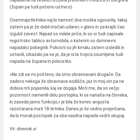
napadena na veselici utrpela predvsem modrice in odrgnine
(župan pa tudi počeno ustnico).
Osemnajstletnika naj bi namreč dva moška ogovorila, takoj
zatem pa je že dobil močan udarec v glavo in za krajši čas
izgubil zavest. Napad so videle priče, ki so si tudi zapisale
registrsko tablico avtomobila, s katerim so domnevni
napadalci pobegnili. Policisti so jih kmalu zatem izsledili in
ustavili, izkazalo pa se je, da je ista trojica osumljena tudi
napada na župana in policistko.
»Ne zdi se mi pošteno, da smo obravnavani drugače. Da
zadevo nekoga že obravnava sodišče, jaz in moj sin pa ne
dobiva niti pojasnila, kaj se dogaja. Moti me, da so večjo
pozornost namenili delu postopka, ki se nanaša na človeka,
ki zaseda javno funkcijo,« je bila že konec avgusta
razočarana mati 18-letnika. Danes je še vedno prepričana,
da bi morali postopek za oba nasilna napada voditi skupaj.
Vir: dnevnik.si