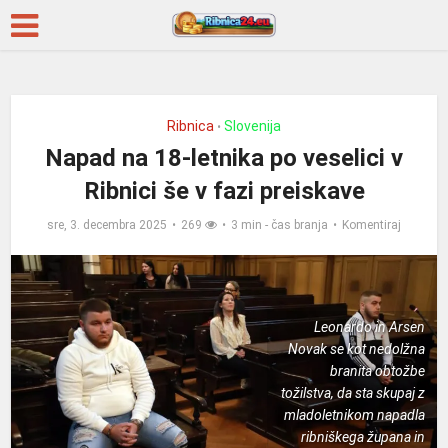
Ribnica
Slovenija
•
Napad na 18-letnika po veselici v
Ribnici še v fazi preiskave
sre, 3. decembra 2025
269
3 min - čas branja
Komentiraj
Leonardo in Arsen
Novak se kot nedolžna
branita obtožbe
tožilstva, da sta skupaj z
mladoletnikom napadla
ribniškega župana in