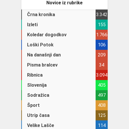
Novice iz rubrike
Črna kronika
3.342
Izleti
155
Koledar dogodkov
1.766
Loški Potok
106
Na današnji dan
209
Pisma bralcev
34
Ribnica
3.094
Slovenija
405
Sodražica
497
Šport
408
Utrip časa
125
Velike Lašče
114