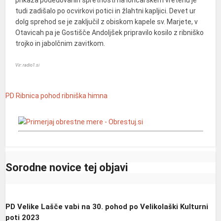
prikaza podedovanih spretnosti na lončarskem vretenu je
tudi zadišalo po ocvirkovi potici in žlahtni kapljici. Devet ur
dolg sprehod se je zaključil z obiskom kapele sv. Marjete, v
Otavicah pa je Gostišče Andoljšek pripravilo kosilo z ribniško
trojko in jabolčnim zavitkom.
Vir: radio1.si
PD Ribnica
pohod
ribniška himna
Sorodne novice tej objavi
PD Velike Lašče vabi na 30. pohod po Velikolaški Kulturni
poti 2023