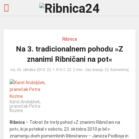
Ribnica
Na 3. tradicionalnem pohodu »Z
znanimi Ribničani na pot«
tor, 26. oktobra 2010
1.915
2 min - čas branja
Komentiraj
Karel Andoljšek,
pranečak Petra
Kozine
Ribnica
– Tokrat že tretji pohod »Z znanimi Ribničani na
pot«, ki je potekal v soboto, 23. oktobra 2010 je bil v
znamenju dveh pomembnih Ribničanov – Janeza Podboja in