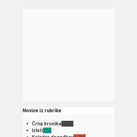
Novice iz rubrike
Črna kronika
3.342
Izleti
155