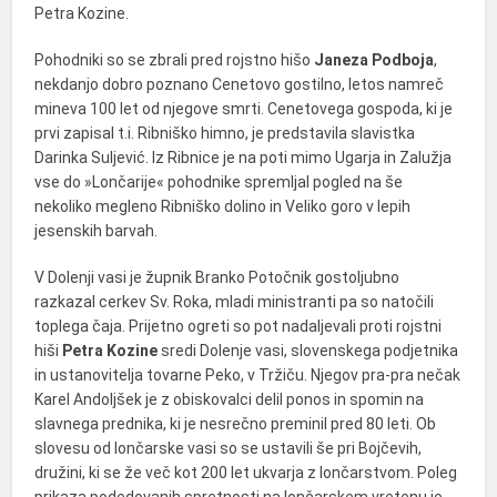
Petra Kozine.
Pohodniki so se zbrali pred rojstno hišo
Janeza Podboja
,
nekdanjo dobro poznano Cenetovo gostilno, letos namreč
mineva 100 let od njegove smrti. Cenetovega gospoda, ki je
prvi zapisal t.i. Ribniško himno, je predstavila slavistka
Darinka Suljević. Iz Ribnice je na poti mimo Ugarja in Zalužja
vse do »Lončarije« pohodnike spremljal pogled na še
nekoliko megleno Ribniško dolino in Veliko goro v lepih
jesenskih barvah.
V Dolenji vasi je župnik Branko Potočnik gostoljubno
razkazal cerkev Sv. Roka, mladi ministranti pa so natočili
toplega čaja. Prijetno ogreti so pot nadaljevali proti rojstni
hiši
Petra Kozine
sredi Dolenje vasi, slovenskega podjetnika
in ustanovitelja tovarne Peko, v Tržiču. Njegov pra-pra nečak
Karel Andoljšek je z obiskovalci delil ponos in spomin na
slavnega prednika, ki je nesrečno preminil pred 80 leti. Ob
slovesu od lončarske vasi so se ustavili še pri Bojčevih,
družini, ki se že več kot 200 let ukvarja z lončarstvom. Poleg