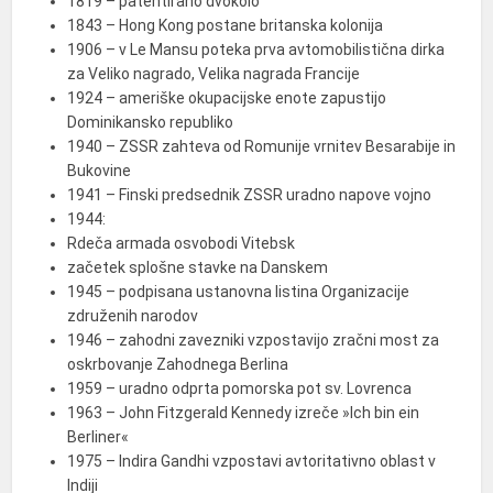
1819 – patentirano dvokolo
1843 – Hong Kong postane britanska kolonija
1906 – v Le Mansu poteka prva avtomobilistična dirka
za Veliko nagrado, Velika nagrada Francije
1924 – ameriške okupacijske enote zapustijo
Dominikansko republiko
1940 – ZSSR zahteva od Romunije vrnitev Besarabije in
Bukovine
1941 – Finski predsednik ZSSR uradno napove vojno
1944:
Rdeča armada osvobodi Vitebsk
začetek splošne stavke na Danskem
1945 – podpisana ustanovna listina Organizacije
združenih narodov
1946 – zahodni zavezniki vzpostavijo zračni most za
oskrbovanje Zahodnega Berlina
1959 – uradno odprta pomorska pot sv. Lovrenca
1963 – John Fitzgerald Kennedy izreče »Ich bin ein
Berliner«
1975 – Indira Gandhi vzpostavi avtoritativno oblast v
Indiji