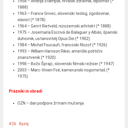
1958 – Andrija Štampar, hrvaški zdravnik, diplomat (*
1888)
1963 – France Grivec, slovenski teolog, zgodovinar,
slavist (* 1878)
1964 – Gerrit Rietveld, nizozemski arhitekt (* 1888)
1975 – Josemaría Escrivá de Balaguer y Albás, španski
duhovnik, ustanovitelj Opus Dei (* 1902)
1984 – Michel Foucault, francoski filozof (* 1926)
1993 – William Harrison Riker, ameriški politični
znanstvenik (* 1920)
1998 – Božo Šprajc, slovenski filmski režiser (* 1947)
2003 – Marc-Vivien Foé, kamerunski nogometaš (*
1975)
Prazniki in obredi
OZN – dan podpore žrtvam mučenja
26
junij