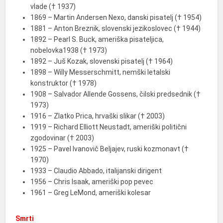
vlade († 1937)
1869 – Martin Andersen Nexo, danski pisatelj († 1954)
1881 – Anton Breznik, slovenski jezikoslovec († 1944)
1892 – Pearl S. Buck, ameriška pisateljica,
nobelovka1938 († 1973)
1892 – Juš Kozak, slovenski pisatelj († 1964)
1898 – Willy Messerschmitt, nemški letalski
konstruktor († 1978)
1908 – Salvador Allende Gossens, čilski predsednik (†
1973)
1916 – Zlatko Prica, hrvaški slikar († 2003)
1919 – Richard Elliott Neustadt, ameriški politični
zgodovinar († 2003)
1925 – Pavel Ivanovič Beljajev, ruski kozmonavt (†
1970)
1933 – Claudio Abbado, italijanski dirigent
1956 – Chris Isaak, ameriški pop pevec
1961 – Greg LeMond, ameriški kolesar
Smrti