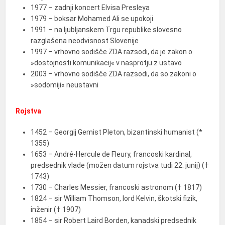
1977 – zadnji koncert Elvisa Presleya
1979 – boksar Mohamed Ali se upokoji
1991 – na ljubljanskem Trgu republike slovesno
razglašena neodvisnost Slovenije
1997 – vrhovno sodišče ZDA razsodi, da je zakon o
»dostojnosti komunikacij« v nasprotju z ustavo
2003 – vrhovno sodišče ZDA razsodi, da so zakoni o
»sodomiji« neustavni
Rojstva
1452 – Georgij Gemist Pleton, bizantinski humanist (*
1355)
1653 – André-Hercule de Fleury, francoski kardinal,
predsednik vlade (možen datum rojstva tudi 22. junij) (†
1743)
1730 – Charles Messier, francoski astronom († 1817)
1824 – sir William Thomson, lord Kelvin, škotski fizik,
inženir († 1907)
1854 – sir Robert Laird Borden, kanadski predsednik