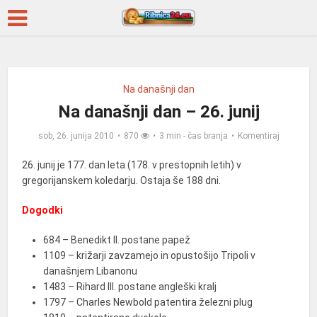
Na današnji dan
Na današnji dan – 26. junij
sob, 26. junija 2010
870
3 min - čas branja
Komentiraj
26. junij je 177. dan leta (178. v prestopnih letih) v
gregorijanskem koledarju. Ostaja še 188 dni.
Dogodki
684 – Benedikt II. postane papež
1109 – križarji zavzamejo in opustošijo Tripoli v
današnjem Libanonu
1483 – Rihard III. postane angleški kralj
1797 – Charles Newbold patentira železni plug