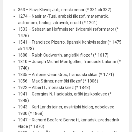
363 – Flavij Klavdij Julij, rimski cesar (* 331 ali 332)
1274 – Nasir at-Tusi, arabski filozof, matematik,
astronom, teolog, zdravnik, erudit (* 1201)
1533 – Sebastian Hofmeister, švicarski reformator (*
1476)
1541 – Francisco Pizarro, španski konkvistador (* 1475
ali 1478)
1688 – Ralph Cudworth, angleški filozof (* 1617)
1810 – Joseph Michel Montgolfier, francoski balonar (*
1740)
1835 – Antoine-Jean Gros, francoski slikar (* 1771)
1856 – Max Stirner, nemški filozof (* 1806)
1922 – Albert I., monaški knez (* 1848)
1941 – Georgios N. Hacidakis, grški jezikoslovec (*
1848)
1943 – Karl Landsteiner, avstrijski biolog, nobelovec
1930 (* 1868)
1947 – Richard Bedford Bennett, kanadski predsednik
vlade (* 1870)