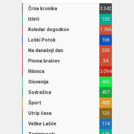
Črna kronika
3.342
Izleti
155
Koledar dogodkov
1.766
Loški Potok
106
Na današnji dan
209
Pisma bralcev
34
Ribnica
3.094
Slovenija
405
Sodražica
497
Šport
408
Utrip časa
125
Velike Lašče
114