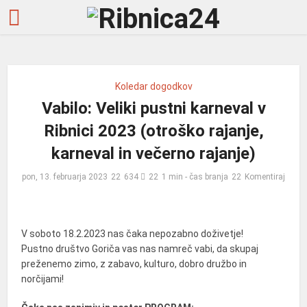
Koledar dogodkov
Vabilo: Veliki pustni karneval v
Ribnici 2023 (otroško rajanje,
karneval in večerno rajanje)
pon, 13. februarja 2023
634
1 min - čas branja
Komentiraj
V soboto 18.2.2023 nas čaka nepozabno doživetje!
Pustno društvo Goriča vas nas namreč vabi, da skupaj
preženemo zimo, z zabavo, kulturo, dobro družbo in
norčijami!