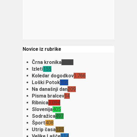
Novice iz rubrike
Črna kronika
3.342
Izleti
155
Koledar dogodkov
1.766
Loški Potok
106
Na današnji dan
209
Pisma bralcev
34
Ribnica
3.094
Slovenija
405
Sodražica
497
Šport
408
Utrip časa
125
Velike Lašče
114