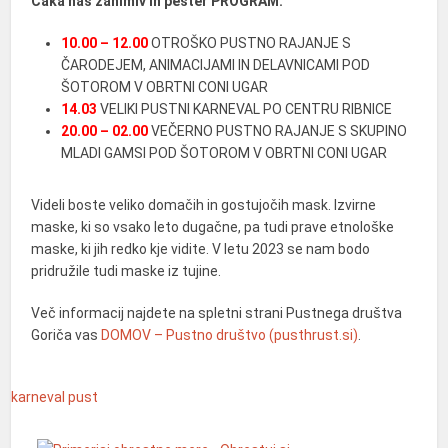
Čaka nas zanimiv in pester PROGRAM:
10.00 – 12.00
OTROŠKO PUSTNO RAJANJE S
ČARODEJEM, ANIMACIJAMI IN DELAVNICAMI POD
ŠOTOROM V OBRTNI CONI UGAR
14.03
VELIKI PUSTNI KARNEVAL PO CENTRU RIBNICE
20.00 – 02.00
VEČERNO PUSTNO RAJANJE S SKUPINO
MLADI GAMSI POD ŠOTOROM V OBRTNI CONI UGAR
Videli boste veliko domačih in gostujočih mask. Izvirne
maske, ki so vsako leto dugačne, pa tudi prave etnološke
maske, ki jih redko kje vidite. V letu 2023 se nam bodo
pridružile tudi maske iz tujine.
Več informacij najdete na spletni strani Pustnega društva
Goriča vas
DOMOV – Pustno društvo (pusthrust.si)
.
karneval
pust