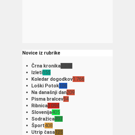
Novice iz rubrike
Črna kronika
3.342
Izleti
155
Koledar dogodkov
1.766
Loški Potok
106
Na današnji dan
209
Pisma bralcev
34
Ribnica
3.094
Slovenija
405
Sodražica
497
Šport
408
Utrip časa
125