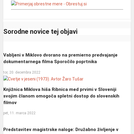
Sorodne novice tej objavi
Vabljeni v Miklovo dvorano na premierno predvajanje
dokumentarnega filma Sporočilo poprtnika
tor, 20. decembra 2022
Knjižnica Miklova hiša Ribnica med prvimi v Sloveniji
svojim članom omogoča spletni dostop do slovenskih
filmov
pet, 11. marca 2022
Predstavitev magistrske naloge: Družabno življenje v