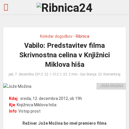
Koledar dogodkov
•
Ribnica
Vabilo: Predstavitev filma
Skrivnostna celina v Knjižnici
Miklova hiša
pet, 7. decembra 2012
1.312
2 min - čas branja
Komentiraj
Jože Možina
Kdaj
: sreda, 12. decembra 2012, ob 19h
Kje
: Knjižnica Miklova hiša
Info
: Vstop prost
Režiser Jože Možina bo imel premiero filma