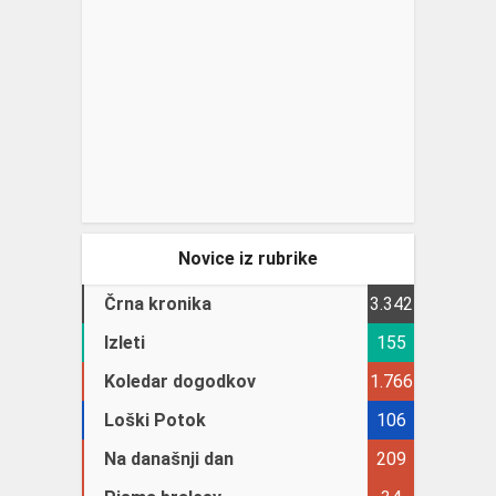
Novice iz rubrike
Črna kronika
3.342
Izleti
155
Koledar dogodkov
1.766
Loški Potok
106
Na današnji dan
209