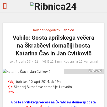
Koledar dogodkov
•
Ribnica
Vabilo: Gosta aprilskega večera
na Škrabčevi domačiji bosta
Katarina Čas in Jan Cvitkovič
pon, 7. aprila 2014
1.463
3 min - čas branja
Komentiraj
Katarina Čas in Jan
Cvitkovič
Kdaj
: četrtek, 10. april 2014, ob 19h
Kje
: Skedenj Škrabčeve domačije, Hrovača
Info
: —
Gosta aprilskega večera na Škrabčevi domačiji bosta