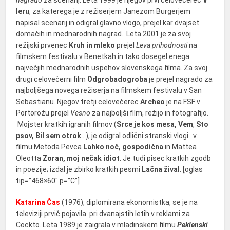
l
e
r
u
, za katerega je z režiserjem Janezom Burgerjem
napisal scenarij in odigral glavno vlogo, prejel kar dvajset
domačih in mednarodnih nagrad. Leta 2001 je za svoj
režijski prvenec
Kruh in mleko
prejel
Leva prihodnosti
na
filmskem festivalu v Benetkah in tako dosegel enega
največjih mednarodnih uspehov slovenskega filma. Za svoj
drugi celovečerni film
Odgrobadogroba
je prejel nagrado za
najboljšega novega režiserja na filmskem festivalu v San
Sebastianu. Njegov tretji celovečerec
Archeo
je na FSF v
Portorožu prejel
Vesno
za najboljši film, režijo in fotografijo.
Mojster kratkih igranih filmov (
Srce je kos mesa, Vem
,
Sto
psov,
Bil sem otrok
…), je odigral odlični stranski vlogi v
filmu Metoda Pevca
Lahko noč, gospodična
in Mattea
Oleotta
Zoran, moj nečak idiot
. Je tudi pisec kratkih zgodb
in poezije; izdal je zbirko kratkih pesmi
Lačna žival
. [oglas
tip=”468×60″ p=”C”]
Ka
t
a
ri
n
a Čas
(1976), diplomirana ekonomistka, se je na
televiziji prvič pojavila pri dvanajstih letih v reklami za
Cockto. Leta 1989 je zaigrala v mladinskem filmu
Peklenski