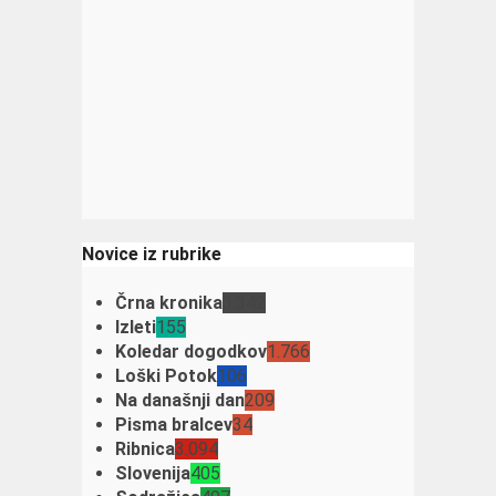
Novice iz rubrike
Črna kronika
3.342
Izleti
155
Koledar dogodkov
1.766
Loški Potok
106
Na današnji dan
209
Pisma bralcev
34
Ribnica
3.094
Slovenija
405