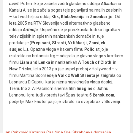
načrt
. Potem ko je začela voditi glasbeno oddajo
Atlantis
na
Kanalu A, se je začela pogosteje pojavljati na malih zaslonih
– kot voditeljica oddaj
Klik, Klub Avenija i
n
Zmenkarije
. Od
leta 2005 na RTV Slovenija vodi alternativno glasbeno
oddajo
Aritmij
a
. Uspešno se je preizkusila tudi kot igralka v
televizijskih in spletnih nanizankah domače in tuje
produkcije (
Prepisani, Strasti, Vrtičkarji, Zauvijek
susjedi…)
.
Opazna vloga v irskem filmu
Policist
jo je
izstrelila na britanski trg – odigrala je glavno vlogo v kratkem
filmu
Liam and Lenka
in nanizankah
A Touch of Cloth
in
New Tricks,
leta 2013 pa ji je uspel preboj v Hollywood – v
filmu Martina Scorseseja
Volk z Wall Streeta
je zaigrala ob
Leonardu DiCapriu, kar je njena najvidnejša vloga doslej.
Trenutno z Al Pacinom snema film
Imagine
o Johnu
Lennonu. Igra tudi v predstavi Špas teatra
5 žensk.com
,
podjetje Max Factor pa jo je izbralo za svoj obraz v Sloveniji.
Jan Cvitkovič
Katarina Čas
Nina Orel
Škrabčeva domačija