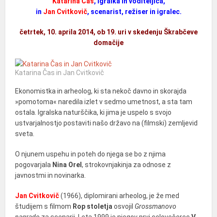
Katarina Čas
, igralka in voditeljica,
in
Jan Cvitkovič
, scenarist, režiser in igralec.
četrtek, 10. aprila 2014, ob 19. uri v skedenju Škrabčeve
domačije
Katarina Čas in Jan Cvitkovič
Ekonomistka in arheolog, ki sta nekoč davno in skorajda
»pomotoma« naredila izlet v sedmo umetnost, a sta tam
ostala. Igralska naturščika, ki jima je uspelo s svojo
ustvarjalnostjo postaviti našo državo na (filmski) zemljevid
sveta.
O njunem uspehu in poteh do njega se bo z njima
pogovarjala
Nina Orel
, strokovnjakinja za odnose z
javnostmi in novinarka.
J
an
Cv
it
kov
ič
(1966), diplomirani arheolog, je že med
študijem s filmom
Rop
stoletja
osvojil
G
r
o
ss
m
ano
v
o
nag
r
ado
za scenarij. Leta 1999 je njegov prvi celovečerec
V