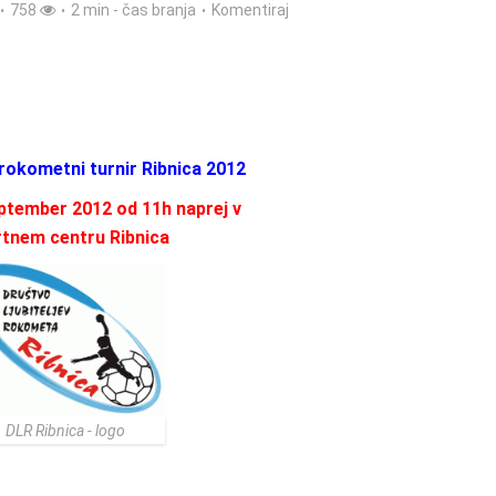
758
2 min - čas branja
Komentiraj
 rokometni turnir Ribnica 2012
eptember 2012 od 11h naprej v
tnem centru Ribnica
DLR Ribnica - logo