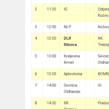
2
11:30
IG
:
Odpisa
Kočev
3
12:00
NLP
:
Kočev
4
12:30
DLR
:
RK
Ribnica
Trebnj
5
13:00
Kraljevina
:
Sevni
Krmel
Oldhan
6
13:30
Ajdovšcina
BOMB
7
14:00
Sevnica
:
IG
Oldhandsi
8
14:30
RK
:
Prebo