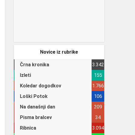
Novice iz rubrike
Črna kronika
3.342
Izleti
155
Koledar dogodkov
1.766
Loški Potok
106
Na današnji dan
209
Pisma bralcev
34
Ribnica
3.094