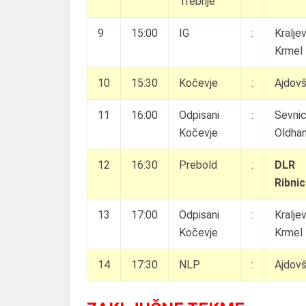
Trebnje
9
15:00
IG
:
Kralje
Krmel
10
15:30
Kočevje
:
Ajdovš
11
16:00
Odpisani
:
Sevni
Kočevje
Oldhan
12
16:30
Prebold
:
DLR
Ribni
13
17:00
Odpisani
:
Kralje
Kočevje
Krmel
14
17:30
NLP
:
Ajdovš