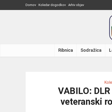
Domov
Koledar dogodkov
Arhiv objav
Ribnica
Sodražica
L
Kol
VABILO: DLR 
veteranski r