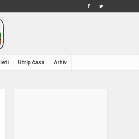
leti
Utrip časa
Arhiv