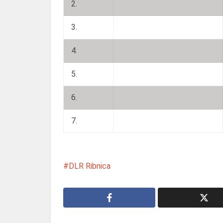
2.
3.
4.
5.
6.
7.
DLR Ribnica