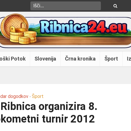
oški Potok
Slovenija
Črna kronika
Šport
Iz
edar dogodkov
Šport
•
Ribnica organizira 8.
okometni turnir 2012