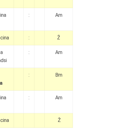
vina
:
Am
cina
:
Ž
ca
:
Am
dsi
:
Bm
ca
vina
:
Am
cina
Ž