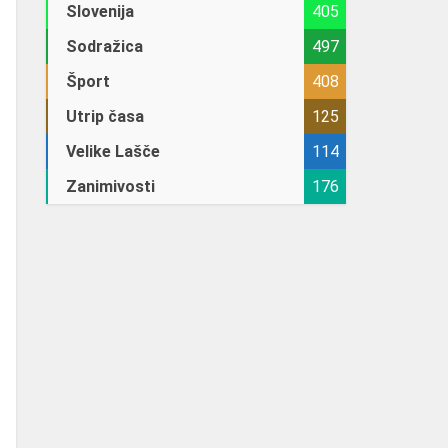
Slovenija
405
Sodražica
497
Šport
408
Utrip časa
125
Velike Lašče
114
Zanimivosti
176