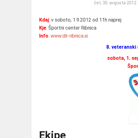
čet, 30. avgusta 2012
Kdaj
: v soboto, 1.9.2012 od 11h naprej
Kje
: Športni center Ribnica
Info
:
www.dlr-ribnica.si
8. veteranski
sobota, 1. s
Špor
Ekipe