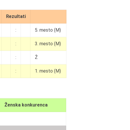
Rezultati
:
5. mesto (M)
:
3. mesto (M)
:
Ž
:
1. mesto (M)
Ženska konkurenca