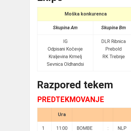
Moška konkurenca
Skupina Am
Skupina Bm
IG
DLR Ribnica
Odpisani Kočevje
Prebold
Kraljevina Krmelj
RK Trebnje
Sevnica Oldhandsi
Razpored tekem
PREDTEKMOVANJE
Ura
1
11:00
BOMBE
:
NLP