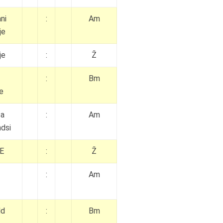
ni
:
Am
je
je
:
Ž
:
Bm
e
ca
:
Am
dsi
E
:
Ž
:
Am
ld
:
Bm