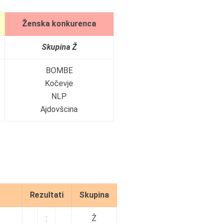
Ženska konkurenca
Skupina Ž
BOMBE
Kočevje
NLP
Ajdovšcina
Rezultati
Skupina
:
Ž