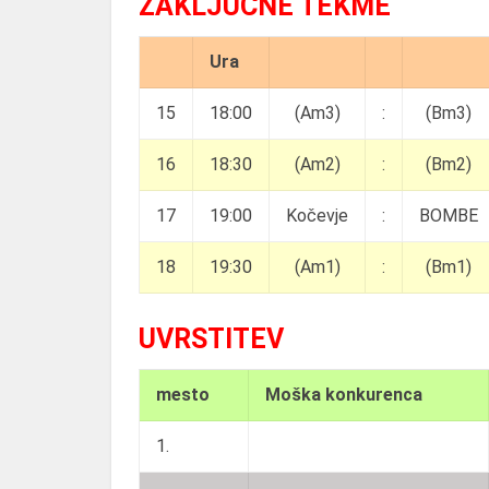
ZAKLJUČNE TEKME
Ura
15
18:00
(Am3)
:
(Bm3)
16
18:30
(Am2)
:
(Bm2)
17
19:00
Kočevje
:
BOMBE
18
19:30
(Am1)
:
(Bm1)
UVRSTITEV
mesto
Moška konkurenca
1.