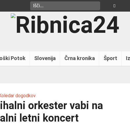
oški Potok
Slovenija
Črna kronika
Šport
Iz
Koledar dogodkov
ihalni orkester vabi na
alni letni koncert