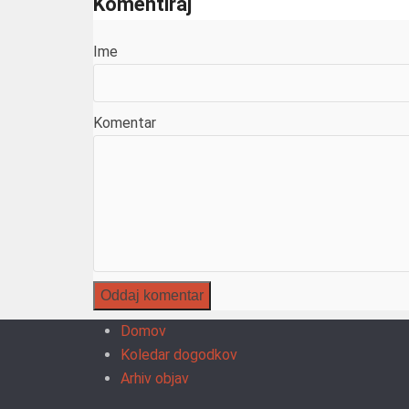
Komentiraj
Ime
Komentar
Domov
Koledar dogodkov
Arhiv objav