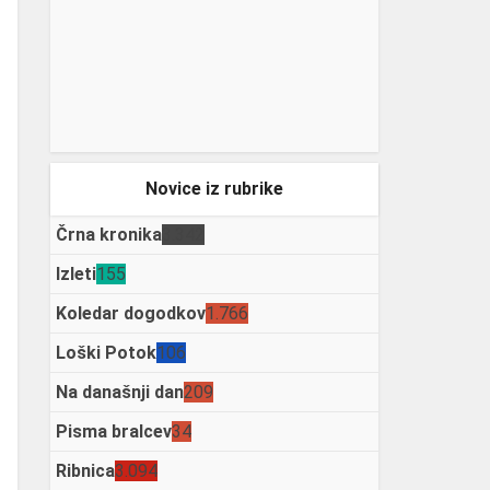
Novice iz rubrike
Črna kronika
3.342
Izleti
155
Koledar dogodkov
1.766
Loški Potok
106
Na današnji dan
209
Pisma bralcev
34
Ribnica
3.094