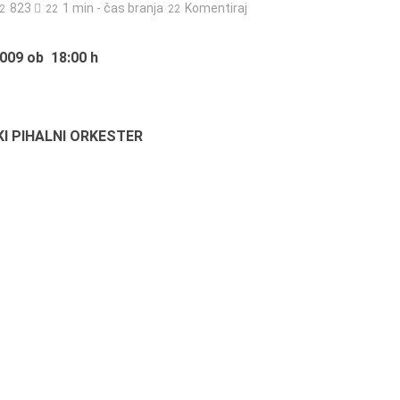
823
1 min - čas branja
Komentiraj
009 ob 18:00 h
KI PIHALNI ORKESTER