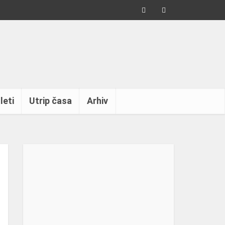
leti
Utrip časa
Arhiv