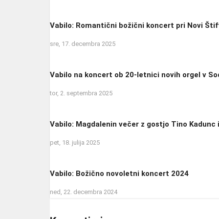
Vabilo: Romantični božični koncert pri Novi Štif
sre, 17. decembra 2025
Vabilo na koncert ob 20-letnici novih orgel v 
tor, 2. septembra 2025
Vabilo: Magdalenin večer z gostjo Tino Kadunc
pet, 18. julija 2025
Vabilo: Božično novoletni koncert 2024
ned, 22. decembra 2024