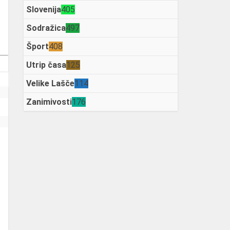
Slovenija
405
Sodražica
497
Šport
408
Utrip časa
125
Velike Lašče
114
Zanimivosti
176